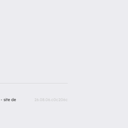
 -
site de
26.08.06.c0c206c