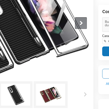
Co
Cara
A
A