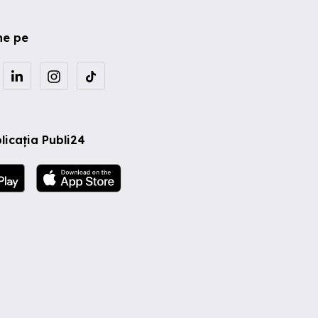
ne pe
licația Publi24