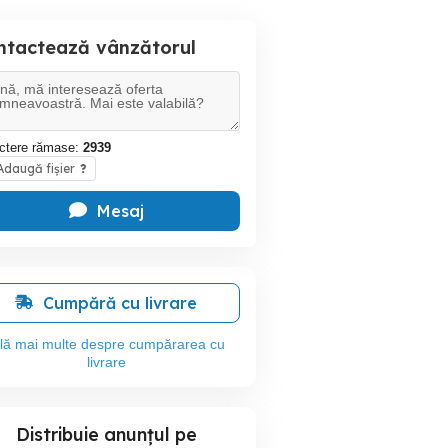
ntactează vânzătorul
ctere rămase:
2939
daugă fișier
?
Mesaj
Cumpără cu livrare
flă mai multe despre cumpărarea cu
livrare
Distribuie anunțul pe