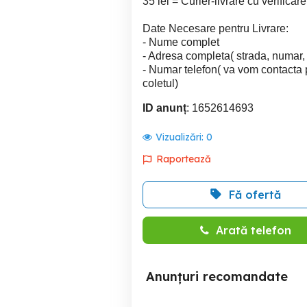
35 lei = Curier-livrare cu verificar
Date Necesare pentru Livrare:
- Nume complet
- Adresa completa( strada, numar,
- Numar telefon( va vom contacta 
coletul)
ID anunț
: 1652614693
Vizualizări:
0
Raportează
Fă ofertă
Arată telefon
Anunțuri recomandate