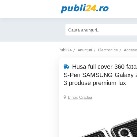
publi
24
.ro
Publi24
Anunțuri
Electronice
Accesor
Husa full cover 360 fata
S-Pen SAMSUNG Galaxy Z
3 produse premium lux
Bihor
,
Oradea