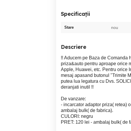
Specificații
Stare
nou
Descriere
!! Aducem pe Baza de Comanda huse
priza&auto pentru aproape orice 
Apple, Huawei, etc. Pentru orice 
mesaj apasand butonul "Trimite Me
putea lua legatura cu Dvs. SOLI
deranjati inutil !!
De vanzare:
- incarcator adaptor priza( retea
ambalaj bulk( de fabrica).
CULORI: negru
PRET: 120 lei - ambalaj bulk( de f