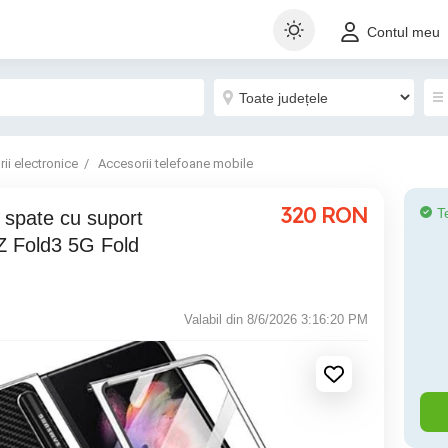
Contul meu
ii electronice
Accesorii telefoane mobile
320
RON
T
 spate cu suport
 Fold3 5G Fold
Valabil din 8/6/2026 3:16:20 PM