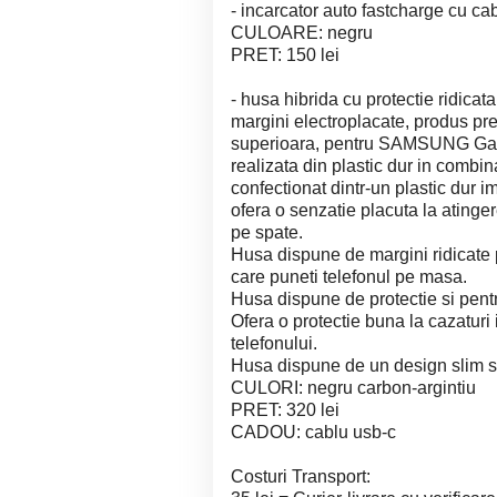
- incarcator auto fastcharge cu c
CULOARE: negru
PRET: 150 lei
- husa hibrida cu protectie ridicata
margini electroplacate, produs pre
superioara, pentru SAMSUNG Galax
realizata din plastic dur in combina
confectionat dintr-un plastic dur 
ofera o senzatie placuta la atinge
pe spate.
Husa dispune de margini ridicate p
care puneti telefonul pe masa.
Husa dispune de protectie si pent
Ofera o protectie buna la cazaturi 
telefonului.
Husa dispune de un design slim si
CULORI: negru carbon-argintiu
PRET: 320 lei
CADOU: cablu usb-c
Costuri Transport: