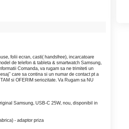
, folii ecran, casti( handsfree), incarcatoare
model de telefon & tableta & smartwatch Samsung,
Informatii Comanda, va rugam sa ne trimiteti un
saj" care sa contina si un numar de contact pt a
CITAM si OFERIM seriozitate. Va Rugam sa NU
) original Samsung, USB-C 25W, nou, disponibil in
abrica) - adaptor priza