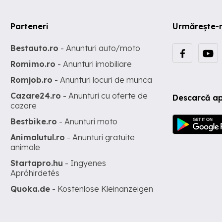
Parteneri
Urmărește-
Bestauto.ro
- Anunturi auto/moto
Romimo.ro
- Anunturi imobiliare
Romjob.ro
- Anunturi locuri de munca
Cazare24.ro
- Anunturi cu oferte de
Descarcă ap
cazare
Bestbike.ro
- Anunturi moto
Animalutul.ro
- Anunturi gratuite
animale
Startapro.hu
- Ingyenes
Apróhirdetés
Quoka.de
- Kostenlose Kleinanzeigen