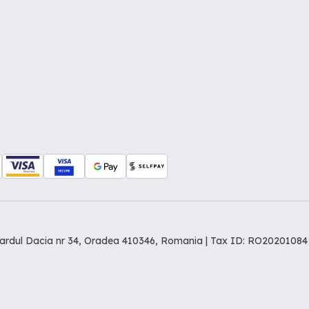
levardul Dacia nr 34, Oradea 410346, Romania | Tax ID: RO20201084