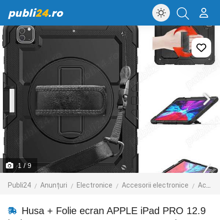
publi
24
.ro
1
/ 9
Publi24
Anunțuri
Electronice
Accesorii electronice
Accesorii telefoane mobile
Husa + Folie ecran APPLE iPad PRO 12.9