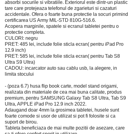
absorbi socurile si vibratiile. Exteriorul este dintr-un plastic
tare care protejeaza telefonul de zgarieturi si cazaturi
accidentale. Ofera o foarte buna protectie la socuri primind
certificarea US Army MIL-STD 810G-516.6.
Acopera marginile, spatele si ecranul tabletei pentru o
protectie completa.
CULORI: negru
PRET: 485 lei, include folie sticla ecran( pentru iPad Pro
12.9 inch)
PRET: 585 lei, include folie sticla ecran( pentru Tab S8
Ultra S9 Ultra)
CADOU: incarcator auto sau cablu usb, la alegere, in
limita stocului
- (poza 6.7) husa flip book carte, model stand origami,
realizata din materiale de cea mai buna calitate, produs
premium, pentru SAMSUNG Galaxy Tab S8 Ultra, Tab S9
Ultra, APPLE iPad Pro 12.9 inch 2022.
Adaugand doar 4mm la grosimea tabletei, husele sunt
foarte comode si usor de utilizat si pot fi folosite si ca
suport de birou.
Tableta beneficiaza de mai multe pozitii de asezare, care
sa-ti ofere confort sporit in utilizare.