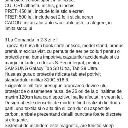
CULORI: albastru inchis, gri inchis
PRET: 450 lei, include folie sticla ecran
PRET: 500 lei, include set 2 folii sticla ecran
CADOU: incarcator auto sau cablu usb, la alegere, in
limita stocului
!! La Comanda in 2-3 zile !!
- (poza 8) husa flip book carte antisoc, model stand, produs
premium exclusivist, cu pernute de aer pe colturi pentru o
protectie mai buna impotriva cazaturilor accidentale si cu
margini intarite, cu locas S-Pen integrat, pentru
SAMSUNG Galaxy Tab S8 Ultra, Tab S9 Ultra.
Husa asigura o protectie ridicata tabletei potrivit
standardului militar 810G 516.6.
Exigentele militare presupun aruncarea device-ului
protejat de o asemenea husa, de 26 ori de la o inaltime de
maxim 120cm fara ca dispozitivul sa fie afectat in vreun fel.
Design-ul este deosebit de modern fiind realizat din doua
parti, una textila si o alta din silicon dur cu aspect de
carbon, ambele prezentand detalii punctate foarte discrete
si elegante.
Sistemul de inchidere este magnetic, are functie sleep