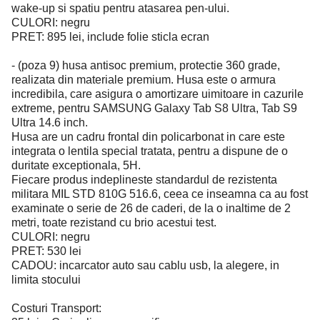
wake-up si spatiu pentru atasarea pen-ului.
CULORI: negru
PRET: 895 lei, include folie sticla ecran
- (poza 9) husa antisoc premium, protectie 360 grade,
realizata din materiale premium. Husa este o armura
incredibila, care asigura o amortizare uimitoare in cazurile
extreme, pentru SAMSUNG Galaxy Tab S8 Ultra, Tab S9
Ultra 14.6 inch.
Husa are un cadru frontal din policarbonat in care este
integrata o lentila special tratata, pentru a dispune de o
duritate exceptionala, 5H.
Fiecare produs indeplineste standardul de rezistenta
militara MIL STD 810G 516.6, ceea ce inseamna ca au fost
examinate o serie de 26 de caderi, de la o inaltime de 2
metri, toate rezistand cu brio acestui test.
CULORI: negru
PRET: 530 lei
CADOU: incarcator auto sau cablu usb, la alegere, in
limita stocului
Costuri Transport: