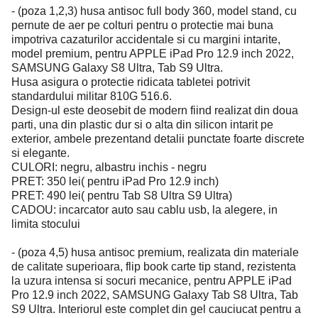
- (poza 1,2,3) husa antisoc full body 360, model stand, cu
pernute de aer pe colturi pentru o protectie mai buna
impotriva cazaturilor accidentale si cu margini intarite,
model premium, pentru APPLE iPad Pro 12.9 inch 2022,
SAMSUNG Galaxy S8 Ultra, Tab S9 Ultra.
Husa asigura o protectie ridicata tabletei potrivit
standardului militar 810G 516.6.
Design-ul este deosebit de modern fiind realizat din doua
parti, una din plastic dur si o alta din silicon intarit pe
exterior, ambele prezentand detalii punctate foarte discrete
si elegante.
CULORI: negru, albastru inchis - negru
PRET: 350 lei( pentru iPad Pro 12.9 inch)
PRET: 490 lei( pentru Tab S8 Ultra S9 Ultra)
CADOU: incarcator auto sau cablu usb, la alegere, in
limita stocului
- (poza 4,5) husa antisoc premium, realizata din materiale
de calitate superioara, flip book carte tip stand, rezistenta
la uzura intensa si socuri mecanice, pentru APPLE iPad
Pro 12.9 inch 2022, SAMSUNG Galaxy Tab S8 Ultra, Tab
S9 Ultra. Interiorul este complet din gel cauciucat pentru a