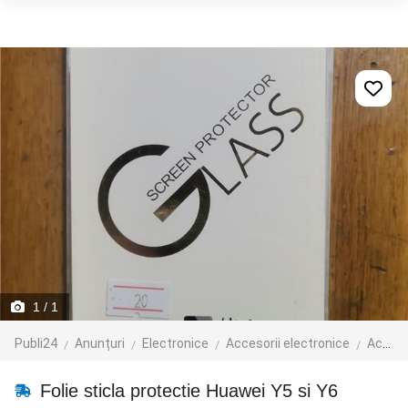
1
/ 1
Publi24
Anunțuri
Electronice
Accesorii electronice
Accesorii telefoane mobile
Folie sticla protectie Huawei Y5 si Y6