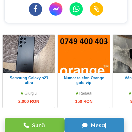
Samsung Galaxy s23
Numar telefon Orange
Vâ
ultra
gold vip
Giurgiu
Radauti
2,000 RON
150 RON
Sună
Mesaj