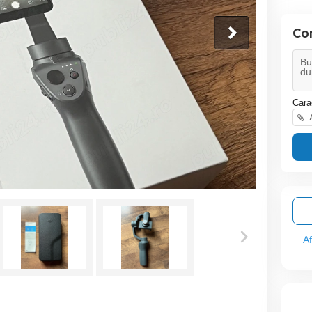
Co
Cara
A
A