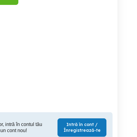
Iphone X 256 gb
Telefon
eținut pentru rețelele
Vodafone - număr
morabil SIM VIP GOLD
Sector 1
Timisoara
PREMIUM
150 RON
520 RON
58
r, intră în contul tău
Intră în cont /
Înregistrează-te
 un cont nou!