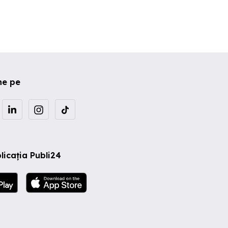
ne pe
licația Publi24