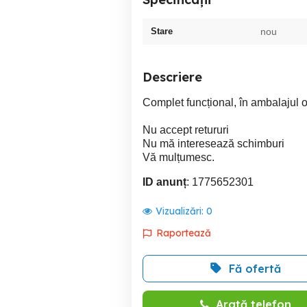
Stare
nou
Descriere
Complet funcțional, în ambalajul or
Nu accept retururi
Nu mă interesează schimburi
Vă mulțumesc.
ID anunț
: 1775652301
Vizualizări:
0
Raportează
Fă ofertă
Arată telefon