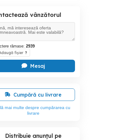
ntactează vânzătorul
ctere rămase:
2939
daugă fișier
?
Mesaj
Cumpără cu livrare
flă mai multe despre cumpărarea cu
livrare
Distribuie anunțul pe