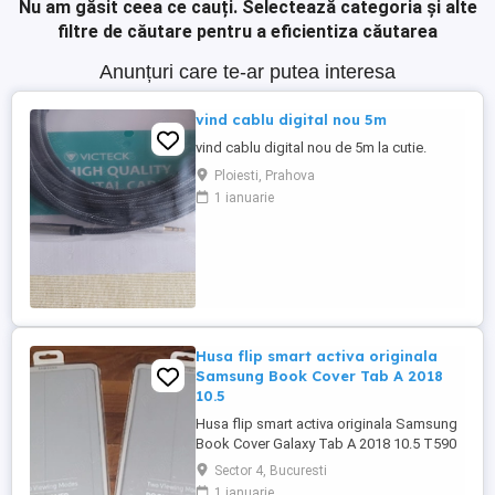
Nu am găsit ceea ce cauți.
Selectează categoria și alte
filtre de căutare pentru a eficientiza căutarea
Anunțuri care te-ar putea interesa
vind cablu digital nou 5m
vind cablu digital nou de 5m la cutie.
Ploiesti, Prahova
1 ianuarie
Husa flip smart activa originala
Samsung Book Cover Tab A 2018
10.5
Husa flip smart activa originala Samsung
Book Cover Galaxy Tab A 2018 10.5 T590
si T595. Husele sunt noi, silgilate in blister.
Sector 4, Bucuresti
Avand in vedere ca sunt huse originale
1 ianuarie