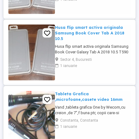
Samsung au functia smart sleep wake, de
a aprinde sau stinge automat display-ul
cand deschideti sau inchideti husa, + 2
moduri standview. Prezentare: - ...
Husa flip smart activa originala
Samsung Book Cover Tab A 2018
10.5
Husa flip smart activa originala Samsung
Book Cover Galaxy Tab A 2018 10.5 T590
si T595. Husele sunt noi, silgilate in blister.
Sector 4, Bucuresti
Avand in vedere ca sunt huse originale
1 ianuarie
Samsung au functia smart sleep wake, de
a aprinde sau stinge automat display-ul
cand deschideti sau inchideti husa, + 2
moduri standview. ...
Tableta Grafica
,microfoane,casete video 16mm
Vand ,tableta grafica One by Wecom,cu
creion ,de 7",f buna ptr, copii care-si
doresc sa deseneze sau sa faca diverse
Constanta, Constanta
placeri in arta ,pe calculator sau
1 ianuarie
laptop.pret 100 lei .Microfoane in stare f
buna ,la 50 lei buc,si casete video mici de