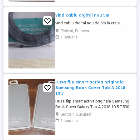
vind cablu digital nou 5m
vind cablu digital nou de 5m la cutie.
Ploiesti, Prahova
1 ianuarie
Husa flip smart activa originala
Samsung Book Cover Tab A 2018
10.5
Husa flip smart activa originala Samsung
Book Cover Galaxy Tab A 2018 10.5 T590
si T595. Husele sunt noi, silgilate in blister.
Sector 4, Bucuresti
Avand in vedere ca sunt huse originale
1 ianuarie
Samsung au functia smart sleep wake, de
a aprinde sau stinge automat display-ul
cand deschideti sau inchideti husa, + 2