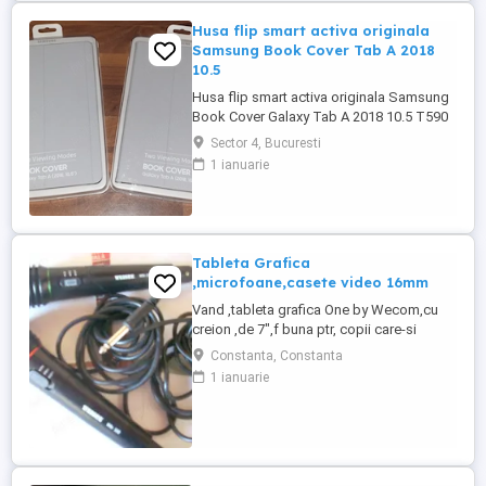
moduri standview. Prezentare: - ...
Husa flip smart activa originala
Samsung Book Cover Tab A 2018
10.5
Husa flip smart activa originala Samsung
Book Cover Galaxy Tab A 2018 10.5 T590
si T595. Husele sunt noi, silgilate in blister.
Sector 4, Bucuresti
Avand in vedere ca sunt huse originale
1 ianuarie
Samsung au functia smart sleep wake, de
a aprinde sau stinge automat display-ul
cand deschideti sau inchideti husa, + 2
moduri standview. ...
Tableta Grafica
,microfoane,casete video 16mm
Vand ,tableta grafica One by Wecom,cu
creion ,de 7",f buna ptr, copii care-si
doresc sa deseneze sau sa faca diverse
Constanta, Constanta
placeri in arta ,pe calculator sau
1 ianuarie
laptop.pret 100 lei .Microfoane in stare f
buna ,la 50 lei buc,si casete video mici de
16 mm ,la 25 lei buc.