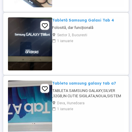
16 mm ,la 25 lei buc.
Tabletă Samsung Galaxi Tab 4
Folosită, dar funcțională
Sector 3, Bucuresti
1 ianuarie
Tableta samsung galaxy tab a7
TABLETA SAMSUNG GALAXY,SILVER
,32GB,IN CUTIE SIGILATA,NOUA,SISTEM
OPERATIV ANDROID
Deva, Hunedoara
1 ianuarie