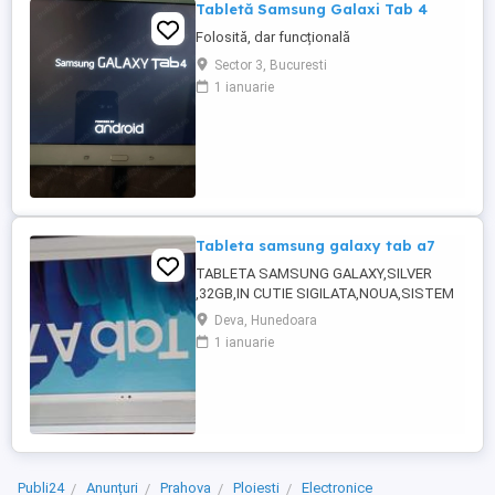
Tabletă Samsung Galaxi Tab 4
Folosită, dar funcțională
Sector 3, Bucuresti
1 ianuarie
Tableta samsung galaxy tab a7
TABLETA SAMSUNG GALAXY,SILVER
,32GB,IN CUTIE SIGILATA,NOUA,SISTEM
OPERATIV ANDROID
Deva, Hunedoara
1 ianuarie
Publi24
Anunțuri
Prahova
Ploiesti
Electronice