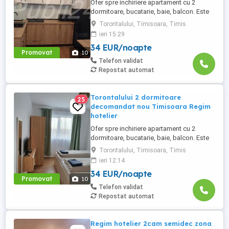
Ofer spre inchiriere apartament cu 2
dormitoare, bucatarie, baie, balcon. Este
complet utilat si mobilat nou, clima,
Torontalului, Timisoara, Timis
internet, tv, video interfon masina de
ieri 15:29
spalat haine, lenjerii, prosoape,
34 EUR/noapte
consumabile. In incinta complexului de
Promovat
10
apartamente se afla un supermarket si loc
Telefon validat
de joaca pentru copii. Apartamentul ...
Repostat automat
Torontalului 2 dormitoare
25
decomandat nou Timisoara Regim
hotelier
Ofer spre inchiriere apartament cu 2
dormitoare, bucatarie, baie, balcon. Este
complet utilat si mobilat nou, clima,
Torontalului, Timisoara, Timis
internet, tv, video interfon masina de
ieri 12:14
spalat haine, lenjerii, prosoape,
34 EUR/noapte
consumabile. In incinta complexului de
Promovat
10
apartamente se afla un supermarket si loc
Telefon validat
de joaca pentru copii. Apartamentul ...
Repostat automat
Regim hotelier 2cam semidec zona