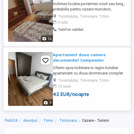
Inchiriez locatie pe termen scurt sau lung ,
pretabilla pentru cazare muncitori,
Perioada minima de cazare: 7 zile Pret:
Torontalului, Timisoara, Timis
incapand de la 30 lei zi persoana
9 iulie
.Preturirile sunt discutabile in functie de
Telefon validat
perioada si nr persoane. . Zona
Torontalului, aproape de iulius mall, langa
11
lidl, locatia include ...
Apartament doua camere
decomandat Campeador
Oferim spre inchiriere in regim hotelier
apartament cu doua dormitoare complet
decomandat. Apartamentul este situat
Torontalului, Timisoara, Timis
intr-un complex rezidential nou, complex
15 iunie
Campeador, vis-a-vis de aerodromul
42 EUR/noapte
Cionca, pe strada Ioan Anton. Recent
mobilat, avand bucatarie moderna,
5
complet utilata: cuptor si plita electrice, ...
Publi24
Anunțuri
Timis
Timisoara
Cazare - Turism