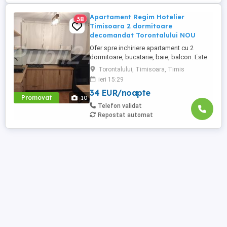
Apartament Regim Hotelier
38
Timisoara 2 dormitoare
decomandat Torontalului NOU
Ofer spre inchiriere apartament cu 2
dormitoare, bucatarie, baie, balcon. Este
complet utilat si mobilat nou, clima,
Torontalului, Timisoara, Timis
internet, tv, video interfon masina de
ieri 15:29
spalat haine, lenjerii, prosoape,
34 EUR/noapte
consumabile. In incinta complexului de
Promovat
10
apartamente se afla un supermarket si loc
Telefon validat
de joaca pentru copii. Apartamentul ...
Repostat automat