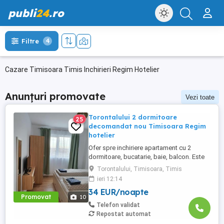
publi
24
.ro
Filtre
4
Cazare Timisoara Timis Inchirieri Regim Hotelier
Anunțuri promovate
Vezi toate
Torontalului 2 dormitoare
25
decomandat nou Timisoara Regim
hotelier
Ofer spre inchiriere apartament cu 2
dormitoare, bucatarie, baie, balcon. Este
complet utilat si mobilat nou, clima,
Torontalului, Timisoara, Timis
internet, tv, video interfon masina de
ieri 12:14
spalat haine, lenjerii, prosoape,
34 EUR/noapte
consumabile. In incinta complexului de
Promovat
10
apartamente se afla un supermarket si loc
Telefon validat
de joaca pentru copii. Apartamentul ...
Repostat automat