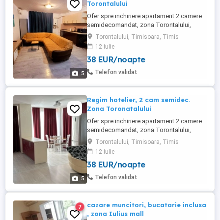
Torontalului
Ofer spre inchiriere apartament 2 camere
semidecomandat, zona Torontalului,
complex Campeador. Apartamentul este
Torontalului, Timisoara, Timis
complet mobilat si utilat, fiind format din
12 iulie
dormitor matrimonial, baie, living si
38 EUR/noapte
bucatarie open space ( coltarul NU este
extensibil) Pret 200ron zi
Telefon validat
5
Regim hotelier, 2 cam semidec.
Zona Toronatalului
Ofer spre inchiriere apartament 2 camere
semidecomandat, zona Torontalului,
complex Toronto. Apartamentul este
Torontalului, Timisoara, Timis
complet mobilat si utilat, fiind format din
12 iulie
dormitor matrimonial, baie, living si
38 EUR/noapte
bucatarie open space ( coltarul NU este
extensibil) Pret 200ron zi
Telefon validat
5
cazare muncitori, bucatarie inclusa
7
, zona Iulius mall