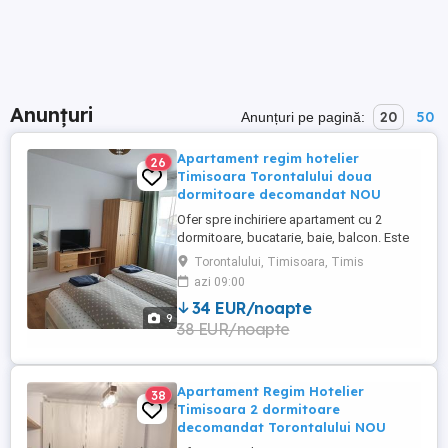
Anunțuri
20
50
Anunțuri pe pagină:
Apartament regim hotelier
26
Timisoara Torontalului doua
dormitoare decomandat NOU
Ofer spre inchiriere apartament cu 2
dormitoare, bucatarie, baie, balcon. Este
complet utilat si mobilat nou, clima,
Torontalului, Timisoara, Timis
internet, tv, video interfon, masina de
azi 09:00
spalat haine, lenjerii, prosoape,
34 EUR/noapte
consumabile. In incinta complexului de
9
38 EUR/noapte
apartamente se afla un supermarket si loc
de joaca pentru copii. Apartamentul ...
Apartament Regim Hotelier
38
Timisoara 2 dormitoare
decomandat Torontalului NOU