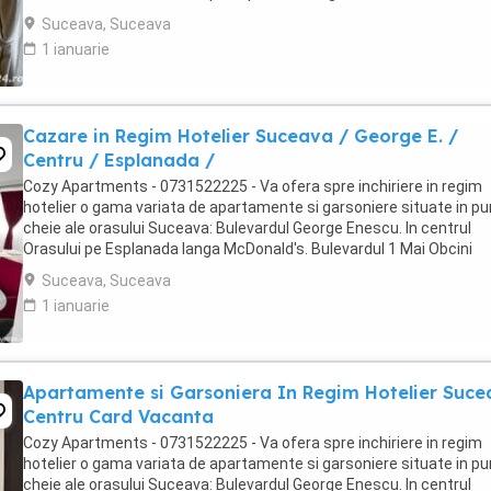
Bulevardul 1 Mai Obcini ...
Suceava, Suceava
1 ianuarie
Cazare in Regim Hotelier Suceava / George E. /
Centru / Esplanada /
Cozy Apartments - 0731522225 - Va ofera spre inchiriere in regim
hotelier o gama variata de apartamente si garsoniere situate in p
cheie ale orasului Suceava: Bulevardul George Enescu. In centrul
Orasului pe Esplanada langa McDonald's. Bulevardul 1 Mai Obcini
Zamca Burdujeni Ipotesti Pentru ...
Suceava, Suceava
1 ianuarie
Apartamente si Garsoniera In Regim Hotelier Suc
Centru Card Vacanta
Cozy Apartments - 0731522225 - Va ofera spre inchiriere in regim
hotelier o gama variata de apartamente si garsoniere situate in p
cheie ale orasului Suceava: Bulevardul George Enescu. In centrul