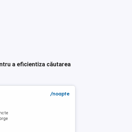
ntru a eficientiza căutarea
/noapte
uncte
eorge