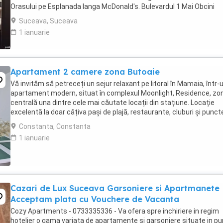
Orasului pe Esplanada langa McDonald's. Bulevardul 1 Mai Obcini
Zamca Burdujeni Ipotesti Pentru ...
Suceava, Suceava
1 ianuarie
Apartament 2 camere zona Butoaie
Vă invităm să petreceți un sejur relaxant pe litoral în Mamaia, într-
apartament modern, situat în complexul Moonlight, Residence, zo
centrală una dintre cele mai căutate locații din stațiune. Locație
excelentă la doar câțiva pași de plajă, restaurante, cluburi și punct
atracție. Etaj 8 ...
Constanta, Constanta
1 ianuarie
Cazari de Lux Suceava Garsoniere si Apartmanete
Acceptam plata cu Vouchere de Vacanta
Cozy Apartments - 0733335336 - Va ofera spre inchiriere in regim
hotelier o gama variata de apartamente si garsoniere situate in p