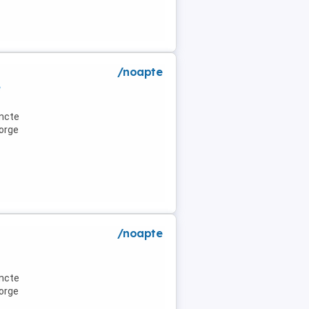
/noapte
e
uncte
eorge
/noapte
uncte
eorge