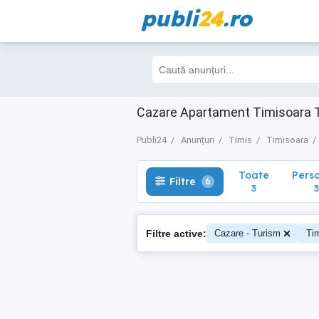
publi
24
.ro
Toate
Perso
Filtre
6
3
3
Cazare Apartament Timisoara Ti
Publi24
Anunțuri
Timis
Timisoara
Toate
Pers
Filtre
6
3
3
Filtre active:
Cazare - Turism
Ti