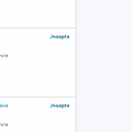
/noapte
uncte
eava
/noapte
uncte