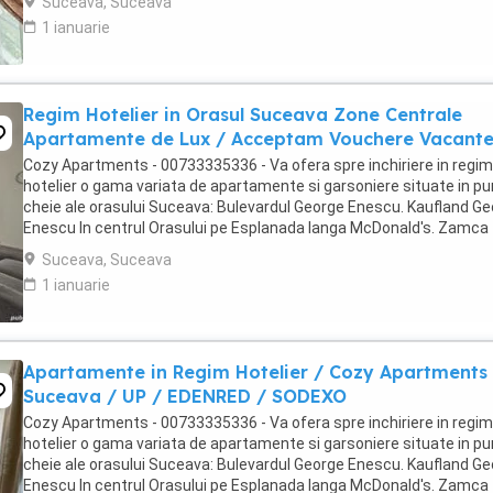
Suceava, Suceava
1 ianuarie
Regim Hotelier in Orasul Suceava Zone Centrale
Apartamente de Lux / Acceptam Vouchere Vacant
Cozy Apartments - 00733335336 - Va ofera spre inchiriere in regim
hotelier o gama variata de apartamente si garsoniere situate in p
cheie ale orasului Suceava: Bulevardul George Enescu. Kaufland G
Enescu In centrul Orasului pe Esplanada langa McDonald's. Zamca
Bulevardul 1 Mai Obcini ...
Suceava, Suceava
1 ianuarie
Apartamente in Regim Hotelier / Cozy Apartments
Suceava / UP / EDENRED / SODEXO
Cozy Apartments - 00733335336 - Va ofera spre inchiriere in regim
hotelier o gama variata de apartamente si garsoniere situate in p
cheie ale orasului Suceava: Bulevardul George Enescu. Kaufland G
Enescu In centrul Orasului pe Esplanada langa McDonald's. Zamca