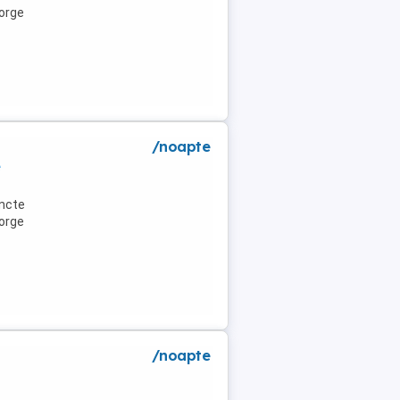
eorge
/noapte
e
uncte
eorge
/noapte