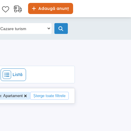
Listă
Adaugă anunț
Listă
te: Apartament
Șterge toate filtrele