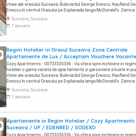
cheie ale orasului Suceava: Bulevardul George Enescu. Kaufland G
Enescu In centrul Orasului pe Esplanada langa McDonald's. Zamca
Bulevardul 1 Mai Obcini Bulevardul ...
Suceava, Suceava
1 ianuarie
Regim Hotelier in Orasul Suceava Zone Centrale
Apartamente de Lux / Acceptam Vouchere Vacant
Cozy Apartments - 00733335336 - Va ofera spre inchiriere in regim
hotelier o gama variata de apartamente si garsoniere situate in p
cheie ale orasului Suceava: Bulevardul George Enescu. Kaufland G
Enescu In centrul Orasului pe Esplanada langa McDonald's. Zamca
Bulevardul 1 Mai Obcini ...
Suceava, Suceava
1 ianuarie
Apartamente in Regim Hotelier / Cozy Apartments
Suceava / UP / EDENRED / SODEXO
Cozy Apartments - 00733335336 - Va ofera spre inchiriere in regim