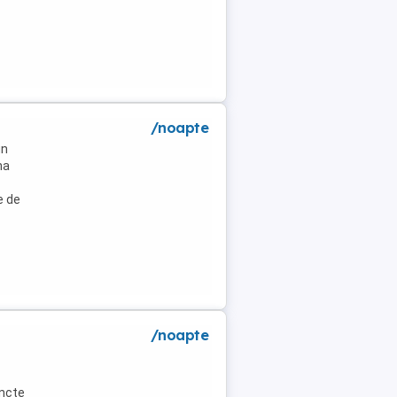
/noapte
un
na
e de
/noapte
uncte