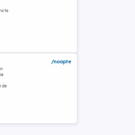
uncte
/noapte
un
na
e de