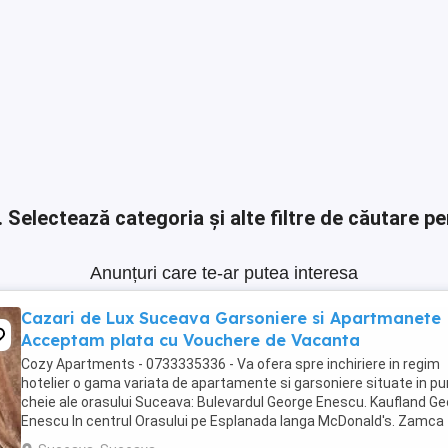
.
Selectează categoria și alte filtre de căutare pe
Anunțuri care te-ar putea interesa
Cazari de Lux Suceava Garsoniere si Apartmanete
Acceptam plata cu Vouchere de Vacanta
Cozy Apartments - 0733335336 - Va ofera spre inchiriere in regim
hotelier o gama variata de apartamente si garsoniere situate in p
cheie ale orasului Suceava: Bulevardul George Enescu. Kaufland G
Enescu In centrul Orasului pe Esplanada langa McDonald's. Zamca
Bulevardul 1 Mai Obcini Bulevardul ...