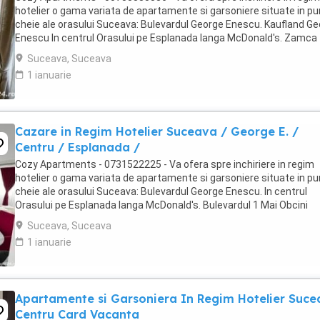
hotelier o gama variata de apartamente si garsoniere situate in p
cheie ale orasului Suceava: Bulevardul George Enescu. Kaufland G
Enescu In centrul Orasului pe Esplanada langa McDonald's. Zamca
Bulevardul 1 Mai Obcini ...
Suceava, Suceava
1 ianuarie
Cazare in Regim Hotelier Suceava / George E. /
Centru / Esplanada /
Cozy Apartments - 0731522225 - Va ofera spre inchiriere in regim
hotelier o gama variata de apartamente si garsoniere situate in p
cheie ale orasului Suceava: Bulevardul George Enescu. In centrul
Orasului pe Esplanada langa McDonald's. Bulevardul 1 Mai Obcini
Zamca Burdujeni Ipotesti Pentru ...
Suceava, Suceava
1 ianuarie
Apartamente si Garsoniera In Regim Hotelier Suc
Centru Card Vacanta