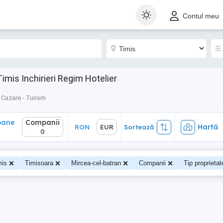
ane
Companii
Hartă
RON
EUR
Sortează
Contul meu
0
mis Inchirieri Regim Hotelier
Cazare - Turism
oane
Companii
Hartă
RON
EUR
Sortează
0
mis
Timisoara
Mircea-cel-batran
Companii
Tip proprieta