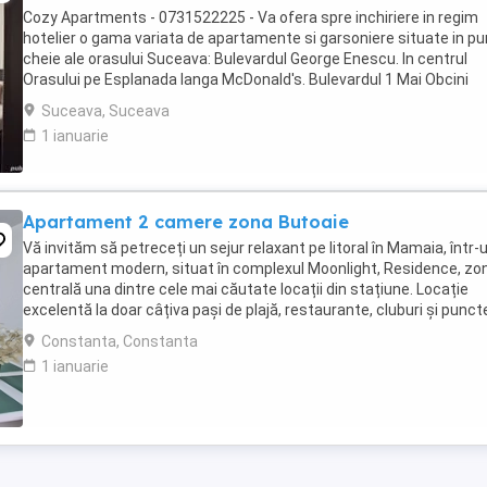
Cozy Apartments - 0731522225 - Va ofera spre inchiriere in regim
hotelier o gama variata de apartamente si garsoniere situate in p
cheie ale orasului Suceava: Bulevardul George Enescu. In centrul
Orasului pe Esplanada langa McDonald's. Bulevardul 1 Mai Obcini
Zamca Burdujeni Ipotesti Pentru ...
Suceava, Suceava
1 ianuarie
Apartament 2 camere zona Butoaie
Vă invităm să petreceți un sejur relaxant pe litoral în Mamaia, într-
apartament modern, situat în complexul Moonlight, Residence, zo
centrală una dintre cele mai căutate locații din stațiune. Locație
excelentă la doar câțiva pași de plajă, restaurante, cluburi și punct
atracție. Etaj 8 ...
Constanta, Constanta
1 ianuarie