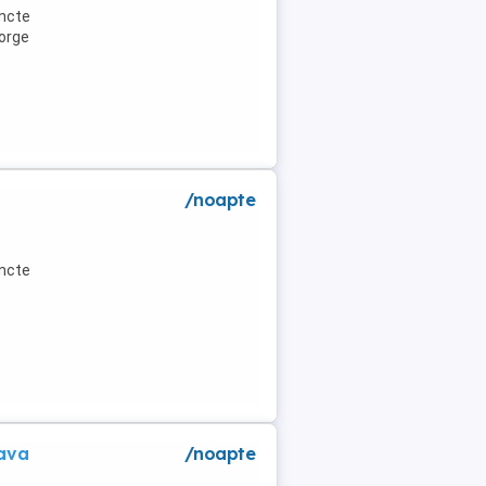
uncte
eorge
/noapte
uncte
eava
/noapte