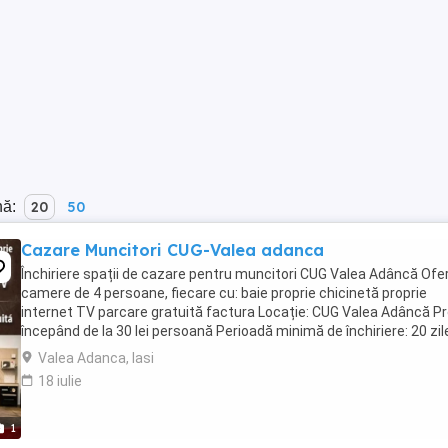
nă:
20
50
Cazare Muncitori CUG-Valea adanca
Închiriere spații de cazare pentru muncitori CUG Valea Adâncă Ofe
camere de 4 persoane, fiecare cu: baie proprie chicinetă proprie
internet TV parcare gratuită factura Locație: CUG Valea Adâncă Pr
începând de la 30 lei persoană Perioadă minimă de închiriere: 20 zil
Valea Adanca, Iasi
18 iulie
1