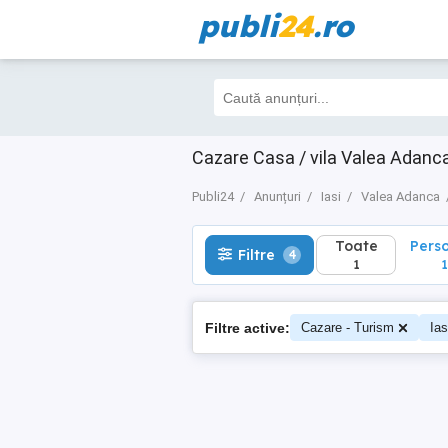
publi
24
.ro
Toate
Perso
Filtre
4
1
1
Cazare Casa / vila Valea Adanca 
Publi24
Anunțuri
Iasi
Valea Adanca
Toate
Pers
Filtre
4
1
1
Filtre active:
Cazare - Turism
Ias