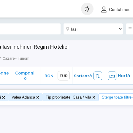
ane
Companii
Hartă
RON
EUR
Sortează
Contul meu
0
Iasi Inchirieri Regim Hotelier
Cazare - Turism
oane
Companii
Hartă
RON
EUR
Sortează
0
i
Valea Adanca
Tip proprietate: Casa / vila
Șterge toate filtrel