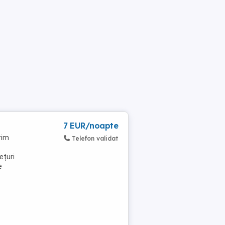
7 EUR/noapte
rim
Telefon validat
ețuri
e