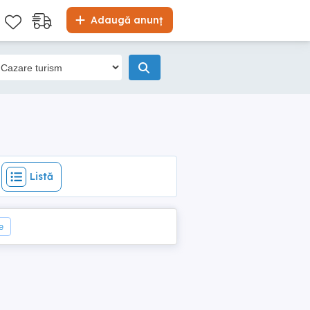
Listă
Adaugă anunț
Listă
e