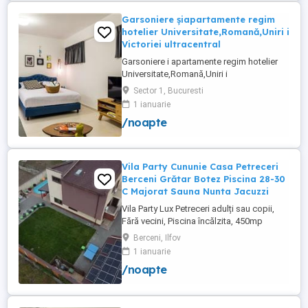
Garsoniere șiapartamente regim
hotelier Universitate,Romană,Uniri i
Victoriei ultracentral
Garsoniere i apartamente regim hotelier
Universitate,Romană,Uniri i
Victoriei,renovate recent i utilate complet.
Sector 1, Bucuresti
Preț: De la 120-200 lei pentru 3 ore Preț
1 ianuarie
garsoniere 120-200 lei pentru noapte Preț
/noapte
apartamente 200-300 lei pentru noapte
Cazare muncitori
Vila Party Cununie Casa Petreceri
Berceni Grătar Botez Piscina 28-30
C Majorat Sauna Nunta Jacuzzi
Vila Party Lux Petreceri adulți sau copii,
Fără vecini, Piscina încălzita, 450mp
S+P+2E lângă București ( Berceni- Ilfov) ,
Berceni, Ilfov
asfalt, Uber Bolt ,pentru cazare regim
1 ianuarie
hotelier, petreceri copii, pool party 30 ,
/noapte
onomastici , nunti , botezuri, team building
, filmări , ședințe foto, clipuri video, pool
party, ...