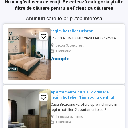
Nu am găsit ceea ce cauți.
Selectează categoria și alte
filtre de căutare pentru a eficientiza căutarea
Anunțuri care te-ar putea interesa
regim hotelier Dristor
3h-130lei 5h-150lei 12h-200lei 24h-250lei
Sector 3, Bucuresti
1 ianuarie
/noapte
Apartamente cu 1 si 2 camere
regim hotelier Timisoara central
Casa Brezeanu va ofera spre inchiriere in
regim hotelier: 2 apartamente cu 2
dormitoare, baie si bucatarie proprie. (4
Timisoara, Timis
locuri cazare in fiecare apartament) 1
1 ianuarie
apartament cu 1 dormitor, baie si