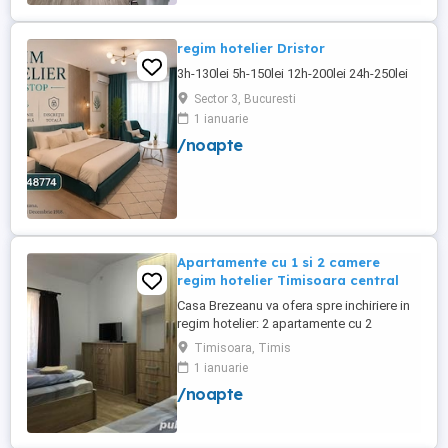
regim hotelier Dristor
3h-130lei 5h-150lei 12h-200lei 24h-250lei
Sector 3, Bucuresti
1 ianuarie
/noapte
Apartamente cu 1 si 2 camere
regim hotelier Timisoara central
Casa Brezeanu va ofera spre inchiriere in
regim hotelier: 2 apartamente cu 2
dormitoare, baie si bucatarie proprie. (4
Timisoara, Timis
locuri cazare in fiecare apartament) 1
1 ianuarie
apartament cu 1 dormitor, baie si
/noapte
bucatarie proprie. (3 locuri cazare) Fiecare
apartament dispune de bucatarie complet
utilata,baie cu cabina ...