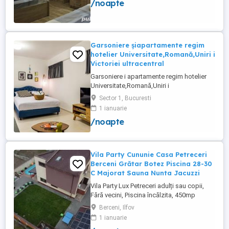
/noapte
bucatarie proprie. (3 locuri cazare) Fiecare
apartament dispune de bucatarie complet
utilata,baie cu cabina ...
Garsoniere șiapartamente regim
hotelier Universitate,Romană,Uniri i
Victoriei ultracentral
Garsoniere i apartamente regim hotelier
Universitate,Romană,Uniri i
Victoriei,renovate recent i utilate complet.
Sector 1, Bucuresti
Preț: De la 120-200 lei pentru 3 ore Preț
1 ianuarie
garsoniere 120-200 lei pentru noapte Preț
/noapte
apartamente 200-300 lei pentru noapte
Cazare muncitori
Vila Party Cununie Casa Petreceri
Berceni Grătar Botez Piscina 28-30
C Majorat Sauna Nunta Jacuzzi
Vila Party Lux Petreceri adulți sau copii,
Fără vecini, Piscina încălzita, 450mp
S+P+2E lângă București ( Berceni- Ilfov) ,
Berceni, Ilfov
asfalt, Uber Bolt ,pentru cazare regim
1 ianuarie
hotelier, petreceri copii, pool party 30 ,