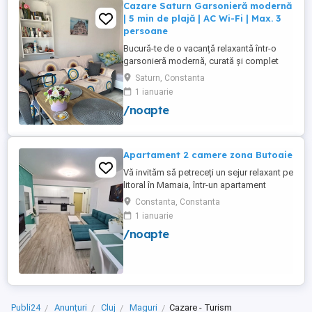
Cazare Saturn Garsonieră modernă
| 5 min de plajă | AC Wi-Fi | Max. 3
persoane
Bucură-te de o vacanță relaxantă într-o
garsonieră modernă, curată și complet
utilată, ideală pentru până la 3 persoane.
Saturn, Constanta
Liberă în perioada 8-12 august! Nu rata
1 ianuarie
ocazia de a petrece câteva zile la mare!
/noapte
Facilități: Pat matrimonial + canapea
extensibilă Balcon Situată la etajul 1, într-
un imobil ...
Apartament 2 camere zona Butoaie
Vă invităm să petreceți un sejur relaxant pe
litoral în Mamaia, într-un apartament
modern, situat în complexul Moonlight,
Constanta, Constanta
Residence, zona centrală una dintre cele
1 ianuarie
mai căutate locații din stațiune. Locație
/noapte
excelentă la doar câțiva pași de plajă,
restaurante, cluburi și puncte de atracție.
Etaj 8 ...
Publi24
Anunțuri
Cluj
Maguri
Cazare - Turism