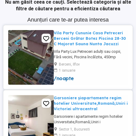
Nu am găsit ceea ce cauți.
Selectează categoria și alte
filtre de căutare pentru a eficientiza căutarea
Anunțuri care te-ar putea interesa
Vila Party Cununie Casa Petreceri
Berceni Grătar Botez Piscina 28-30
C Majorat Sauna Nunta Jacuzzi
Vila Party Lux Petreceri adulți sau copii,
Fără vecini, Piscina încălzita, 450mp
S+P+2E lângă București ( Berceni- Ilfov) ,
Berceni, Ilfov
asfalt, Uber Bolt ,pentru cazare regim
1 ianuarie
hotelier, petreceri copii, pool party 30 ,
/noapte
onomastici , nunti , botezuri, team building
, filmări , ședințe foto, clipuri video, pool
party, ...
Garsoniere șiapartamente regim
hotelier Universitate,Romană,Uniri i
Victoriei ultracentral
Garsoniere i apartamente regim hotelier
Universitate,Romană,Uniri i
Victoriei,renovate recent i utilate complet.
Sector 1, Bucuresti
Preț: De la 120-200 lei pentru 3 ore Preț
1 ianuarie