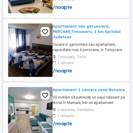
garsoniere 120-200 lei pentru noapte Preț
/noapte
apartamente 200-300 lei pentru noapte
Cazare muncitori
Apartament sau garsoniera,
PARCARE,Timisoara, 2 km Spitalul
Judetean
Cazare in garsoniera sau apartament,
capacitate max.4 persoane, in Timișoara
la 2 km de Spitalul Judetean. (la doua
Timisoara, Timis
strazi)de zona Calea Buziasului
1 ianuarie
Lic.Electrotimis si la 2 km de Mosnita
/noapte
Noua Centura. PARCARE. Situat la et.1 al
unui imobil, pat simplu sau matrimonial ,tv
+wifi , frigider, mașină spălat, ...
Apartament 2 camere zona Butoaie
Vă invităm să petreceți un sejur relaxant pe
litoral în Mamaia, într-un apartament
modern, situat în complexul Moonlight,
Constanta, Constanta
Residence, zona centrală una dintre cele
1 ianuarie
mai căutate locații din stațiune. Locație
/noapte
excelentă la doar câțiva pași de plajă,
restaurante, cluburi și puncte de atracție.