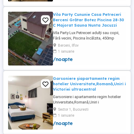
Vila Party Cununie Casa Petreceri
Berceni Grătar Botez Piscina 28-30
C Majorat Sauna Nunta Jacuzzi
Vila Party Lux Petreceri adulți sau copii,
Fără vecini, Piscina încălzita, 450mp
S+P+2E lângă București ( Berceni- Ilfov) ,
Berceni, Ilfov
asfalt, Uber Bolt ,pentru cazare regim
1 ianuarie
hotelier, petreceri copii, pool party 30 ,
/noapte
onomastici , nunti , botezuri, team building
, filmări , ședințe foto, clipuri video, pool
party, ...
Garsoniere șiapartamente regim
hotelier Universitate,Romană,Uniri i
Victoriei ultracentral
Garsoniere i apartamente regim hotelier
Universitate,Romană,Uniri i
Victoriei,renovate recent i utilate complet.
Sector 1, Bucuresti
Preț: De la 120-200 lei pentru 3 ore Preț
1 ianuarie
garsoniere 120-200 lei pentru noapte Preț
/noapte
apartamente 200-300 lei pentru noapte
Cazare muncitori