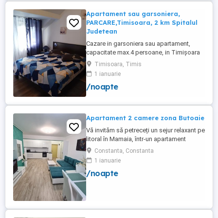
Apartament sau garsoniera,
PARCARE,Timisoara, 2 km Spitalul
Judetean
Cazare in garsoniera sau apartament,
capacitate max.4 persoane, in Timișoara
la 2 km de Spitalul Judetean. (la doua
Timisoara, Timis
strazi)de zona Calea Buziasului
1 ianuarie
Lic.Electrotimis si la 2 km de Mosnita
/noapte
Noua Centura. PARCARE. Situat la et.1 al
unui imobil, pat simplu sau matrimonial ,tv
+wifi , frigider, mașină spălat, ...
Apartament 2 camere zona Butoaie
Vă invităm să petreceți un sejur relaxant pe
litoral în Mamaia, într-un apartament
modern, situat în complexul Moonlight,
Constanta, Constanta
Residence, zona centrală una dintre cele
1 ianuarie
mai căutate locații din stațiune. Locație
/noapte
excelentă la doar câțiva pași de plajă,
restaurante, cluburi și puncte de atracție.
Etaj 8 ...