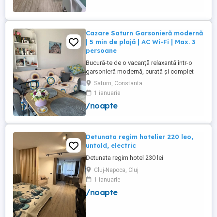
Etaj 8 ...
Cazare Saturn Garsonieră modernă
| 5 min de plajă | AC Wi-Fi | Max. 3
persoane
Bucură-te de o vacanță relaxantă într-o
garsonieră modernă, curată și complet
utilată, ideală pentru până la 3 persoane.
Saturn, Constanta
Liberă în perioada 8-12 august! Nu rata
1 ianuarie
ocazia de a petrece câteva zile la mare!
/noapte
Facilități: Pat matrimonial + canapea
extensibilă Balcon Situată la etajul 1, într-
un imobil ...
Detunata regim hotelier 220 leo,
untold, electric
Detunata regim hotel 230 lei
Cluj-Napoca, Cluj
1 ianuarie
/noapte