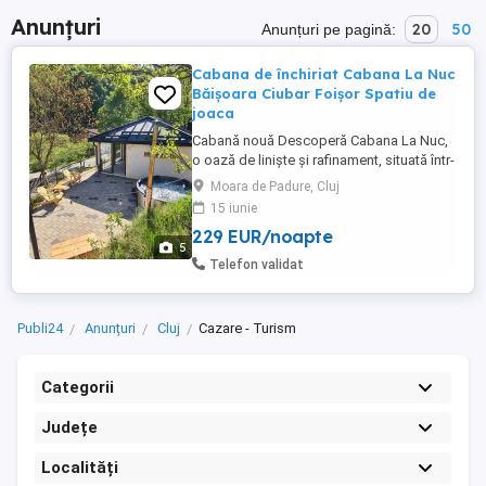
Anunțuri
20
50
Anunțuri pe pagină:
Cabana de închiriat Cabana La Nuc
Băișoara Ciubar Foișor Spatiu de
joaca
Cabană nouă Descoperă Cabana La Nuc,
o oază de liniște și rafinament, situată într-
un decor montan spectaculos! La doar
Moara de Padure, Cluj
aproximativ 35 km de Cluj-Napoca, în satul
15 iunie
Moara de Pădure, comuna Băișoara,
229 EUR/noapte
Cabana La Nuc este alegerea ideală
5
pentru familii sau grupuri de până la 8
Telefon validat
persoane care caută confort,relaxare ...
Publi24
Anunțuri
Cluj
Cazare - Turism
Categorii
Județe
Localități