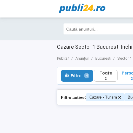
publi
24
.ro
Toate
Perso
Filtre
4
2
2
Cazare Sector 1 Bucuresti Inchir
Publi24
Anunțuri
Bucuresti
Sector 1
Toate
Pers
Filtre
4
2
2
Filtre active:
Cazare - Turism
Bu