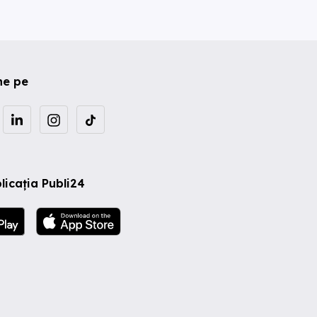
ne pe
licația Publi24