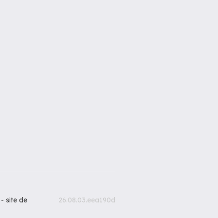
 -
site de
26.08.03.eea190d