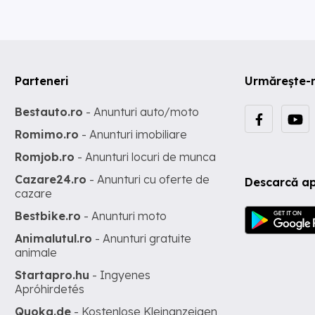
Parteneri
Urmărește-
Bestauto.ro
- Anunturi auto/moto
Romimo.ro
- Anunturi imobiliare
Romjob.ro
- Anunturi locuri de munca
Cazare24.ro
- Anunturi cu oferte de
Descarcă ap
cazare
Bestbike.ro
- Anunturi moto
Animalutul.ro
- Anunturi gratuite
animale
Startapro.hu
- Ingyenes
Apróhirdetés
Quoka.de
- Kostenlose Kleinanzeigen