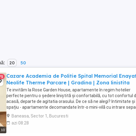
nă:
20
50
Cazare Academia de Politie Spital Memorial Enayat
75
Neolife Therme Parcare | Gradina | Zona linistita
Te invităm la Rose Garden House, apartamente în regim hotelier
perfecte pentru o ședere liniștită și confortabilă, cu tot confortul 
acasă, departe de agitatia orasului. De ce să ne alegi? Intimitate și
spațiu - apartamente decomandate într-o mini-vilă cu intrare sepa
și grădină, într-un ...
Baneasa, Sector 1, Bucuresti
azi 08:28
10