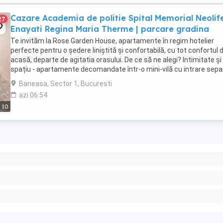
Cazare Academia de politie Spital Memorial Neolif
27
Enayati Regina Maria Therme | parcare gradina
Te invităm la Rose Garden House, apartamente în regim hotelier
perfecte pentru o ședere liniștită și confortabilă, cu tot confortul 
acasă, departe de agitatia orasului. De ce să ne alegi? Intimitate și
spațiu - apartamente decomandate într-o mini-vilă cu intrare sepa
și grădină, într-un ...
Baneasa, Sector 1, Bucuresti
azi 06:54
10