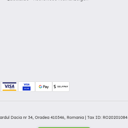
levardul Dacia nr 34, Oradea 410346, Romania | Tax ID: RO20201084