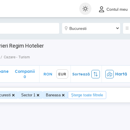
ane
Companii
Hartă
RON
EUR
Sortează
Contul meu
0
ieri Regim Hotelier
Cazare - Turism
oane
Companii
Hartă
RON
EUR
Sortează
0
curesti
Sector 1
Baneasa
Șterge toate filtrele