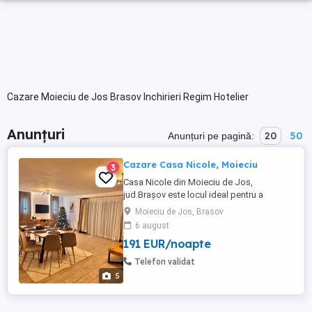
Cazare Moieciu de Jos Brasov Inchirieri Regim Hotelier
Anunțuri
20
50
Anunțuri pe pagină:
Cazare Casa Nicole, Moieciu
3
Casa Nicole din Moieciu de Jos,
jud.Brașov este locul ideal pentru a
petrece câteva zile la munte. Casa vă pune
Moieciu de Jos, Brasov
la dispoziție: * 4 dormitoare matrimoniale
6 august
cu băi proprii, * bucătărie complet utilată,
191 EUR/noapte
* living spațios, * foișor cu grătar și sobă
pt. ceaun, * loc de joacă pt. copii, * loc de
Telefon validat
relaxare, ...
5