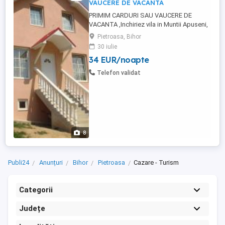
VAUCERE DE VACANTA
PRIMIM CARDURI SAU VAUCERE DE
VACANTA ,Inchiriez vila in Muntii Apuseni,
zona turistica Boga- Padis (Valea Aleului-
Pietroasa, Bihor
Sebisel). Vila are 7 camere, duble 4 bai,
30 iulie
living, bucatarie, foisor, gratar, apa calda,
34 EUR/noapte
frigider, aragaz, . . . toate conditiile. Vila se
afla in mijlocul naturii, intr- un loc foarte ...
Telefon validat
8
Publi24
Anunțuri
Bihor
Pietroasa
Cazare - Turism
Categorii
Județe