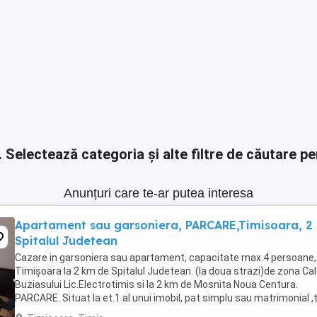
.
Selectează categoria și alte filtre de căutare pe
Anunțuri care te-ar putea interesa
Apartament sau garsoniera, PARCARE,Timisoara, 2
Spitalul Judetean
Cazare in garsoniera sau apartament, capacitate max.4 persoane, 
Timișoara la 2 km de Spitalul Judetean. (la doua strazi)de zona Ca
Buziasului Lic.Electrotimis si la 2 km de Mosnita Noua Centura.
PARCARE. Situat la et.1 al unui imobil, pat simplu sau matrimonial ,
+wifi , frigider, mașină spălat, ...