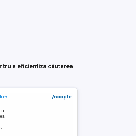
ntru a eficientiza căutarea
 km
/noapte
in
lea
tv