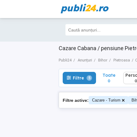
publi
24
.ro
Toate
Perso
Filtre
5
0
0
Cazare Cabana / pensiune Pietro
Publi24
Anunțuri
Bihor
Pietroasa
C
Toate
Pers
Filtre
5
0
Filtre active:
Cazare - Turism
Bih