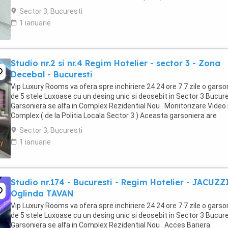
Sector 3 ) Loc de parcare PRIVAT in complex ...
Sector 3, Bucuresti
1 ianuarie
Studio nr.2 si nr.4 Regim Hotelier - sector 3 - Zona
Decebal - Bucuresti
Vip Luxury Rooms va ofera spre inchiriere 24 24 ore 7 7 zile o garso
de 5 stele Luxoase cu un desing unic si deosebit in Sector 3 Bucures
Garsoniera se alfa in Complex Rezidential Nou . Monitorizare Video 
Complex ( de la Politia Locala Sector 3 ) Aceasta garsoniera are
suprafata de 35mp ...
Sector 3, Bucuresti
1 ianuarie
Studio nr.174 - Bucuresti - Regim Hotelier - JACUZZ
Oglinda TAVAN
Vip Luxury Rooms va ofera spre inchiriere 24 24 ore 7 7 zile o garso
de 5 stele Luxoase cu un desing unic si deosebit in Sector 3 Bucures
Garsoniera se alfa in Complex Rezidential Nou . Acces Bariera