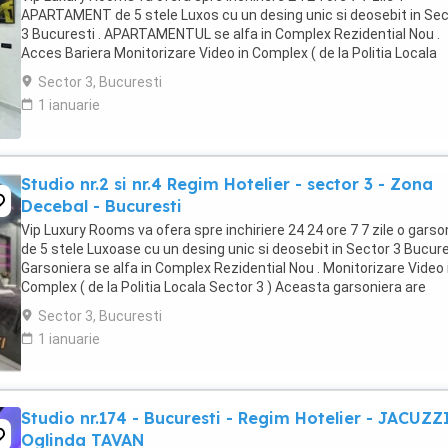
APARTAMENT de 5 stele Luxos cu un desing unic si deosebit in Sec
3 Bucuresti . APARTAMENTUL se alfa in Complex Rezidential Nou .
Acces Bariera Monitorizare Video in Complex ( de la Politia Locala
Sector 3 ) Loc de parcare PRIVAT in complex ...
Sector 3, Bucuresti
1 ianuarie
Studio nr.2 si nr.4 Regim Hotelier - sector 3 - Zona
Decebal - Bucuresti
Vip Luxury Rooms va ofera spre inchiriere 24 24 ore 7 7 zile o garso
de 5 stele Luxoase cu un desing unic si deosebit in Sector 3 Bucures
Garsoniera se alfa in Complex Rezidential Nou . Monitorizare Video 
Complex ( de la Politia Locala Sector 3 ) Aceasta garsoniera are
suprafata de 35mp ...
Sector 3, Bucuresti
1 ianuarie
Studio nr.174 - Bucuresti - Regim Hotelier - JACUZZ
Oglinda TAVAN