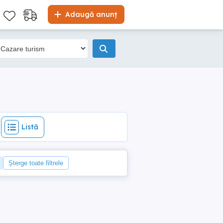
Listă
Adaugă anunț
Listă
Șterge toate filtrele