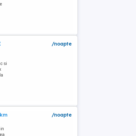
de
I
/noapte
c si
x
la
 km
/noapte
in
lea