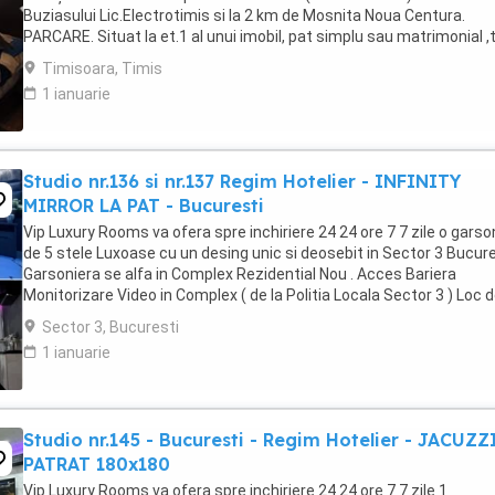
Buziasului Lic.Electrotimis si la 2 km de Mosnita Noua Centura.
PARCARE. Situat la et.1 al unui imobil, pat simplu sau matrimonial ,
+wifi , frigider, mașină spălat, ...
Timisoara, Timis
1 ianuarie
Studio nr.136 si nr.137 Regim Hotelier - INFINITY
MIRROR LA PAT - Bucuresti
Vip Luxury Rooms va ofera spre inchiriere 24 24 ore 7 7 zile o garso
de 5 stele Luxoase cu un desing unic si deosebit in Sector 3 Bucures
Garsoniera se alfa in Complex Rezidential Nou . Acces Bariera
Monitorizare Video in Complex ( de la Politia Locala Sector 3 ) Loc 
parcare PRIVAT in complex ...
Sector 3, Bucuresti
1 ianuarie
Studio nr.145 - Bucuresti - Regim Hotelier - JACUZZ
PATRAT 180x180
Vip Luxury Rooms va ofera spre inchiriere 24 24 ore 7 7 zile 1