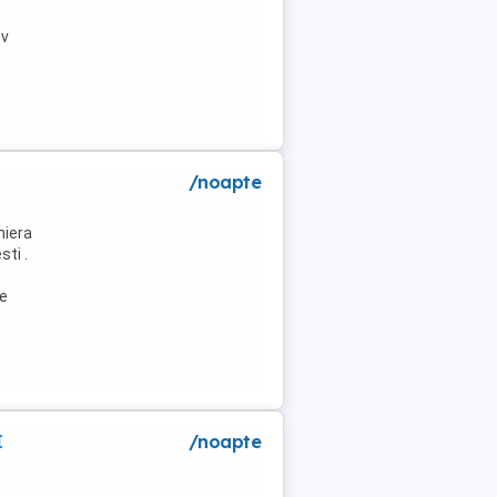
tv
/noapte
niera
ti .
de
I
/noapte