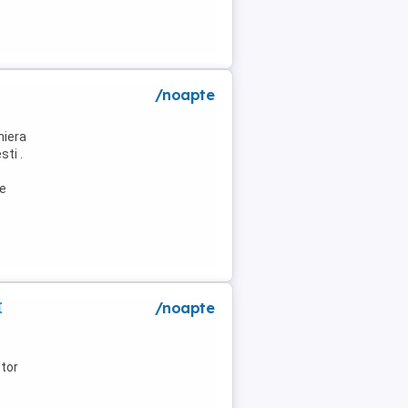
/noapte
niera
ti .
de
I
/noapte
tor