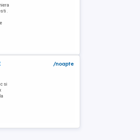
niera
ti .
de
I
/noapte
c si
x
la