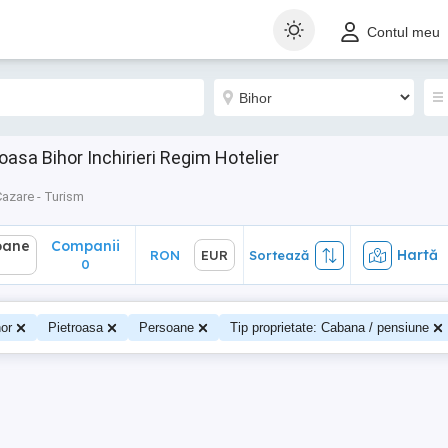
ane
Companii
Hartă
RON
EUR
Sortează
Contul meu
0
asa Bihor Inchirieri Regim Hotelier
azare - Turism
oane
Companii
Hartă
RON
EUR
Sortează
0
0
or
Pietroasa
Persoane
Tip proprietate: Cabana / pensiune