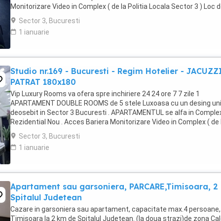
Monitorizare Video in Complex ( de la Politia Locala Sector 3 ) Loc 
parcare PRIVAT in complex ...
Sector 3, Bucuresti
1 ianuarie
Studio nr.169 - Bucuresti - Regim Hotelier - JACUZZ
PATRAT 180x180
Vip Luxury Rooms va ofera spre inchiriere 24 24 ore 7 7 zile 1
APARTAMENT DOUBLE ROOMS de 5 stele Luxoasa cu un desing uni
deosebit in Sector 3 Bucuresti . APARTAMENTUL se alfa in Comple
Rezidential Nou . Acces Bariera Monitorizare Video in Complex ( de 
Politia Locala Sector 3 ) Loc de parcare ...
Sector 3, Bucuresti
1 ianuarie
Apartament sau garsoniera, PARCARE,Timisoara, 2
Spitalul Judetean
Cazare in garsoniera sau apartament, capacitate max.4 persoane, 
Timișoara la 2 km de Spitalul Judetean. (la doua strazi)de zona Ca