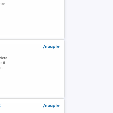
tor
/noapte
niera
ti .
in
I
/noapte