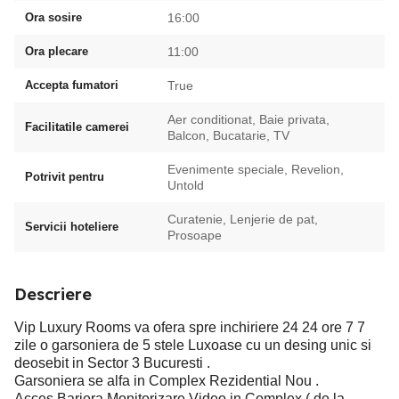
Ora sosire
16:00
Ora plecare
11:00
Accepta fumatori
True
Aer conditionat, Baie privata,
Facilitatile camerei
Balcon, Bucatarie, TV
Evenimente speciale, Revelion,
Potrivit pentru
Untold
Curatenie, Lenjerie de pat,
Servicii hoteliere
Prosoape
Descriere
Vip Luxury Rooms va ofera spre inchiriere 24 24 ore 7 7
zile o garsoniera de 5 stele Luxoase cu un desing unic si
deosebit in Sector 3 Bucuresti .
Garsoniera se alfa in Complex Rezidential Nou .
Acces Bariera Monitorizare Video in Complex ( de la