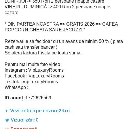
LUNI - JOI -> 350 Ron 2 persoane noapte cazare
VINERI - DUMINICĂ -> 400 Ron 2 persoane noapte
cazare
* DIN PARTEA NOASTRA => GRATIS 2026 => CAFEA
POPCORN GHEATA SARE JACUZZI *
Rezervarile sa fac doar cu un avans de minim 50 % ( plata
cash sau transfer bancar )
Se ofera factura Fiscla pe toata suma .
Pentru mai multe foto video :
Instagram : VipLuxuryRooms
Facebook : VipLuxuryRooms
Tik Tok : VipLuxuryRooms
WhatsApp :
ID anunț
: 1772626569
Vezi detalii pe cazare24.ro
Vizualizări:
0