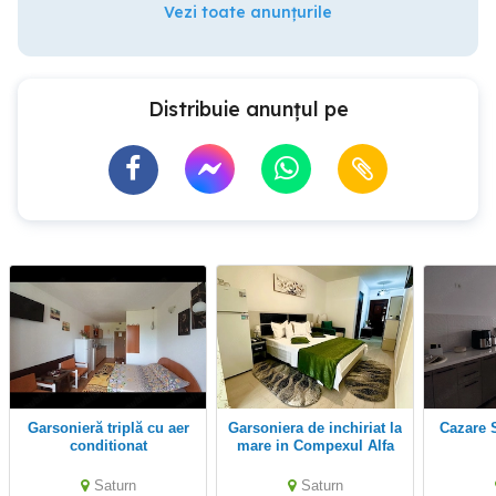
Vezi toate anunțurile
Distribuie anunțul pe
Garsonieră triplă cu aer
Garsoniera de inchiriat la
Cazare
conditionat
mare in Compexul Alfa
Beta Saturn
Saturn
Saturn