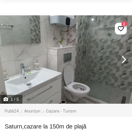
2
1
/ 5
Publi24
Anunțuri
Cazare - Turism
Saturn,cazare la 150m de plajă