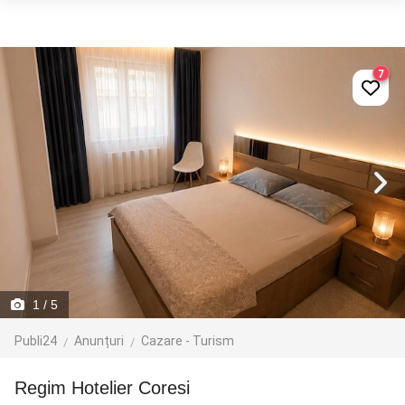
7
1
/ 5
Publi24
Anunțuri
Cazare - Turism
Regim Hotelier Coresi