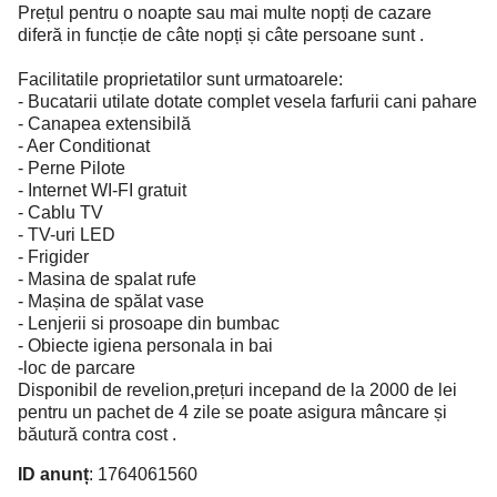
Prețul pentru o noapte sau mai multe nopți de cazare
diferă in funcție de câte nopți și câte persoane sunt .
Facilitatile proprietatilor sunt urmatoarele:
- Bucatarii utilate dotate complet vesela farfurii cani pahare
- Canapea extensibilă
- Aer Conditionat
- Perne Pilote
- Internet WI-FI gratuit
- Cablu TV
- TV-uri LED
- Frigider
- Masina de spalat rufe
- Mașina de spălat vase
- Lenjerii si prosoape din bumbac
- Obiecte igiena personala in bai
-loc de parcare
Disponibil de revelion,prețuri incepand de la 2000 de lei
pentru un pachet de 4 zile se poate asigura mâncare și
băutură contra cost .
ID anunț
: 1764061560