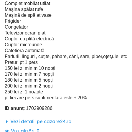
Complet mobilat utilat
Mașina spălat rufe
Mașină de spălat vase
Frigider
Congelator
Televizor ecran plat
Cuptor cu plită electrică
Cuptor microunde
Cafetiera automată
Farfurii, linguri , cuțite, pahare, căni, sare, piper,oțet,ulei etc
Prețuri pt 1 pers
150 lei zi minim 10 nopți
170 lei zi minim 7 nopții
180 lei zi minim 5 nopți
200 lei zi minim 2 nopți
250 lei zi 1 noapte
pt fiecare pers suplimentara este + 20%
ID anunț
: 1702909286
Vezi detalii pe cazare24.ro
Vizualizări:
0