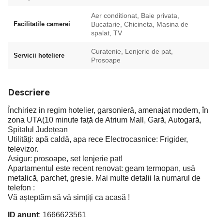
Aer conditionat, Baie privata,
Facilitatile camerei
Bucatarie, Chicineta, Masina de
spalat, TV
Curatenie, Lenjerie de pat,
Servicii hoteliere
Prosoape
Descriere
Închiriez in regim hotelier, garsonieră, amenajat modern, în
zona UTA(10 minute față de Atrium Mall, Gară, Autogară,
Spitalul Județean
Utilități: apă caldă, apa rece Electrocasnice: Frigider,
televizor.
Asigur: prosoape, set lenjerie pat!
Apartamentul este recent renovat: geam termopan, usă
metalică, parchet, gresie. Mai multe detalii la numarul de
telefon :
Vă așteptăm să vă simțiți ca acasă !
ID anunț
: 1666623561