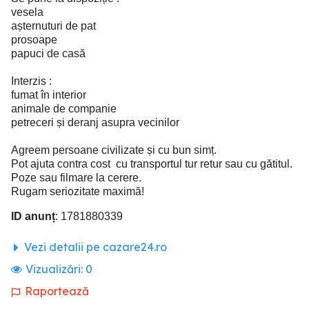
vesela
așternuturi de pat
prosoape
papuci de casă
Interzis :
fumat în interior
animale de companie
petreceri și deranj asupra vecinilor
Agreem persoane civilizate și cu bun simț.
Pot ajuta contra cost cu transportul tur retur sau cu gătitul.
Poze sau filmare la cerere.
Rugam seriozitate maximă!
ID anunț
: 1781880339
Vezi detalii pe cazare24.ro
Vizualizări:
0
Raportează