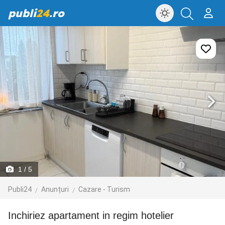
publi
24
.ro
1
/ 5
Publi24
Anunțuri
Cazare - Turism
Inchiriez apartament in regim hotelier