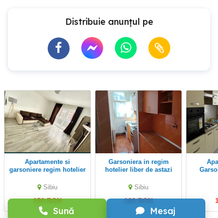
Distribuie anunțul pe
Apartamente si
Garsoniera in regim
Apartamente si
garsoniere regim hotelier
hotelier liber de astazi
Garso
Sibiu
Sibiu
150 RON
160 RON
Sună
Mesaj