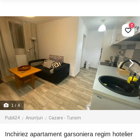
7
1
/ 4
Publi24
Anunțuri
Cazare - Turism
Inchiriez apartament garsoniera regim hotelier