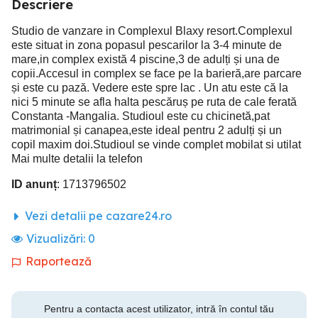
Descriere
Studio de vanzare in Complexul Blaxy resort.Complexul
este situat in zona popasul pescarilor la 3-4 minute de
mare,in complex există 4 piscine,3 de adulți și una de
copii.Accesul in complex se face pe la barieră,are parcare
și este cu pază. Vedere este spre lac . Un atu este că la
nici 5 minute se afla halta pescăruș pe ruta de cale ferată
Constanta -Mangalia. Studioul este cu chicinetă,pat
matrimonial și canapea,este ideal pentru 2 adulți și un
copil maxim doi.Studioul se vinde complet mobilat si utilat
Mai multe detalii la telefon
ID anunț
: 1713796502
Vezi detalii pe cazare24.ro
Vizualizări:
0
Raportează
Pentru a contacta acest utilizator, intră în contul tău