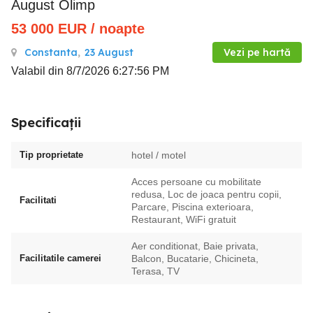
August Olimp
53 000
EUR
/ noapte
Constanta
,
23 August
Vezi pe hartă
Valabil din 8/7/2026 6:27:56 PM
Specificații
Tip proprietate
hotel / motel
Acces persoane cu mobilitate
redusa, Loc de joaca pentru copii,
Facilitati
Parcare, Piscina exterioara,
Restaurant, WiFi gratuit
Aer conditionat, Baie privata,
Facilitatile camerei
Balcon, Bucatarie, Chicineta,
Terasa, TV