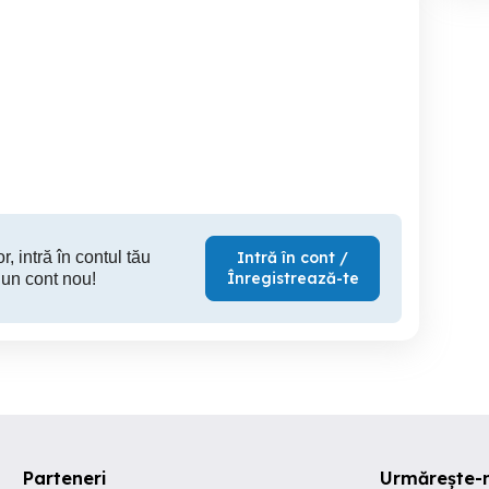
Inchiriez studio Eforie
Caz
amaia regim hotelier
Nord
Constanta
Eforie Nord
Ef
250 RON
200 RON
20
r, intră în contul tău
Intră în cont /
Înregistrează-te
 un cont nou!
Parteneri
Urmărește-