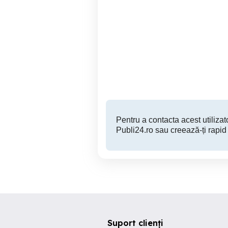
Apartament 2 camere de
2 camere Summerland
închiriat în regim hotelier
M
Mamaia, zona Rex
Constanta
250 RON
Pentru a contacta acest utilizato
Publi24.ro sau creează-ți rapid
Suport clienți