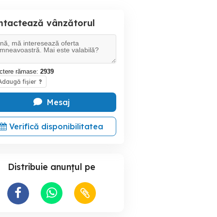
ntactează vânzătorul
ctere rămase:
2939
daugă fișier
?
Mesaj
Verifică disponibilitatea
Distribuie anunțul pe