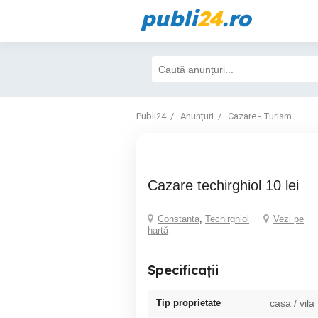
publi
24
.ro
Publi24
Anunțuri
Cazare - Turism
cazare techirghiol 10 lei
Constanta
,
Techirghiol
Vezi pe
hartă
Specificații
Tip proprietate
casa / vila