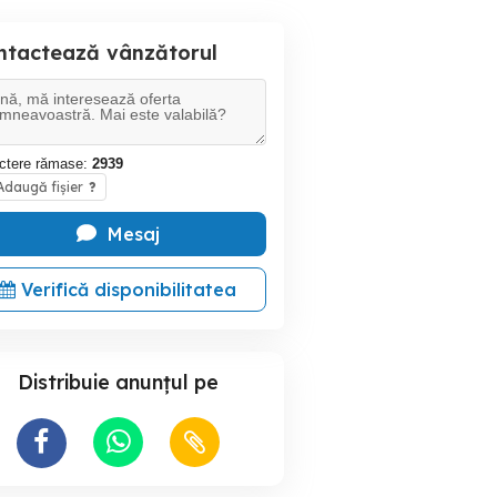
ntactează vânzătorul
ctere rămase:
2939
daugă fișier
?
Mesaj
Verifică disponibilitatea
Distribuie anunțul pe