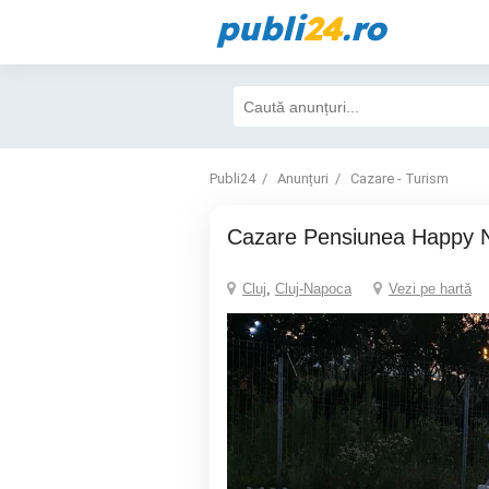
publi
24
.ro
Publi24
Anunțuri
Cazare - Turism
Cazare Pensiunea Happy 
Cluj
,
Cluj-Napoca
Vezi pe hartă