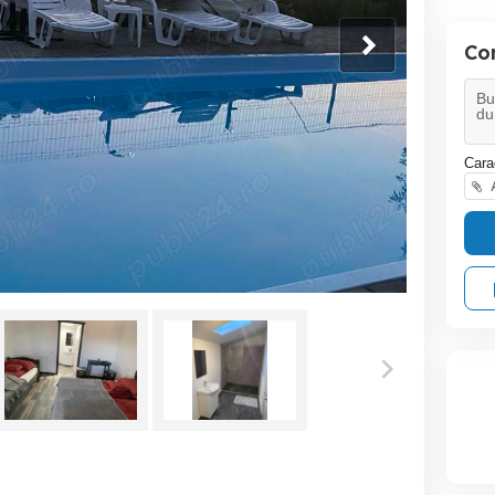
Co
Cara
A