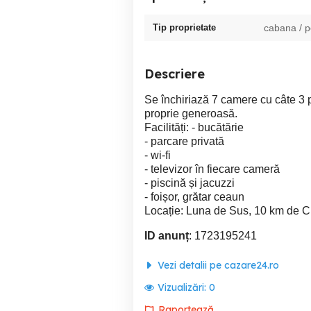
Tip proprietate
cabana / 
Descriere
Se închiriază 7 camere cu câte 3 pa
proprie generoasă.
Facilități: - bucătărie
- parcare privată
- wi-fi
- televizor în fiecare cameră
- piscină și jacuzzi
- foișor, grătar ceaun
Locație: Luna de Sus, 10 km de 
ID anunț
: 1723195241
Vezi detalii pe cazare24.ro
Vizualizări:
0
Raportează