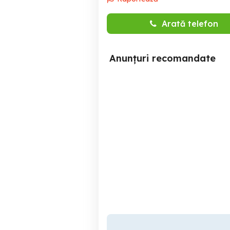
Arată telefon
Anunțuri recomandate
Apartament 2 camere in
Apartament regim hotelier
regim hotelier
Cluj-Napoca
230 RON