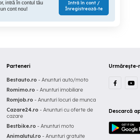
r, intră în contul tău
Intră în cont /
Înregistrează-te
 un cont nou!
Parteneri
Urmărește-
Bestauto.ro
- Anunturi auto/moto
Romimo.ro
- Anunturi imobiliare
Romjob.ro
- Anunturi locuri de munca
Cazare24.ro
- Anunturi cu oferte de
Descarcă ap
cazare
Bestbike.ro
- Anunturi moto
Animalutul.ro
- Anunturi gratuite