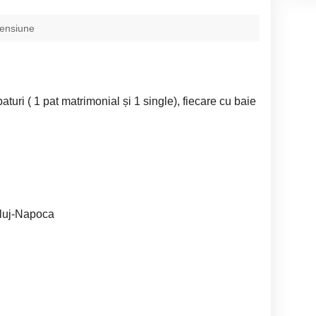
pensiune
turi ( 1 pat matrimonial și 1 single), fiecare cu baie
Cluj-Napoca