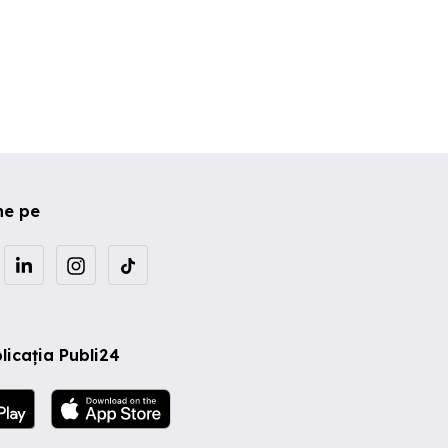
ne pe
licația Publi24