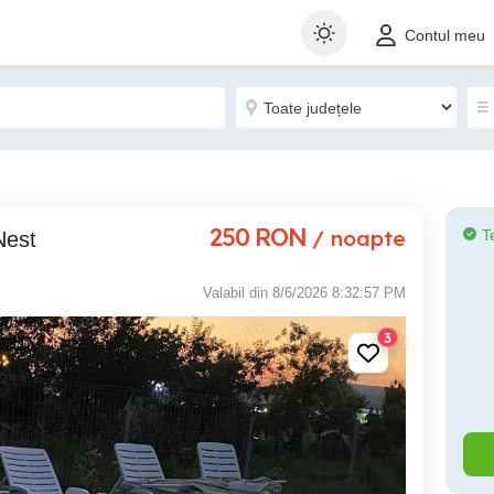
Contul meu
250
RON
/ noapte
T
Nest
Valabil din 8/6/2026 8:32:57 PM
3