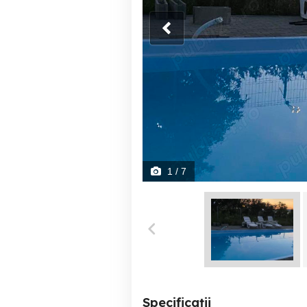
1
/ 7
Specificații