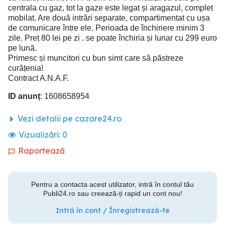
centrala cu gaz, tot la gaze este legat și aragazul, complet
mobilat. Are două intrări separate, compartimentat cu ușa
de comunicare între ele. Perioada de închiriere minim 3
zile. Preț 80 lei pe zi . se poate închiria și lunar cu 299 euro
pe lună.
Primesc și muncitori cu bun simt care să păstreze
curățenia!
Contract A.N.A.F.
ID anunț
: 1608658954
Vezi detalii pe cazare24.ro
Vizualizări:
0
Raportează
Pentru a contacta acest utilizator, intră în contul tău
Publi24.ro sau creează-ți rapid un cont nou!
Intră în cont / Înregistrează-te