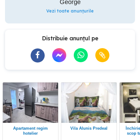
George
Vezi toate anunțurile
Distribuie anunțul pe
Apartament regim
Vila Alunis Predeal
Închiriez garsonieră în
hotelier
scop tu
Clăbu