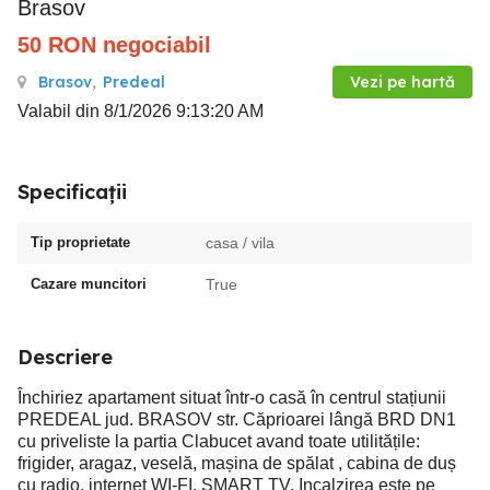
Brasov
50
RON
negociabil
Brasov
,
Predeal
Vezi pe hartă
Valabil din 8/1/2026 9:13:20 AM
Specificații
Tip proprietate
casa / vila
Cazare muncitori
True
Descriere
Închiriez apartament situat într-o casă în centrul stațiunii
PREDEAL jud. BRASOV str. Căprioarei lângă BRD DN1
cu priveliste la partia Clabucet avand toate utilitățile:
frigider, aragaz, veselă, mașina de spălat , cabina de duș
cu radio, internet WI-FI, SMART TV. Incalzirea este pe