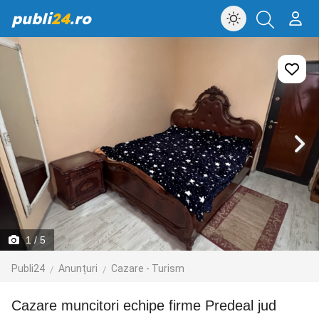
publi
24
.ro
1
/ 5
Publi24
Anunțuri
Cazare - Turism
cazare muncitori echipe firme Predeal jud