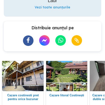
Laur
Vezi toate anunțurile
Distribuie anunțul pe
Cazare costinesti pret
Cazare litoral Costinești
Cazare costinesti camere
pentru orice buzunar
duble s