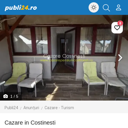
publi
24
.ro
8
1
/ 5
Publi24
Anunțuri
Cazare - Turism
Cazare in Costinesti