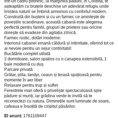
Într-un cadru pitoresc, la marginea pădurii, in Colibița, te
așteaptăm cu brațele deschise un adevărat refugiu unde
liniștea naturii se îmbină armonios cu confortul modern.
Construită din bușteni și cu un farmec ce amintește de
poveștile scandinave, această cabană este alegerea
perfectă pentru familii, grupuri de prieteni sau oricine
dorește să evadeze din agitația zilnică.
Farmec rustic, dotări moderne:
Interiorul cabanei emană căldură și intimitate, oferind tot ce
ai nevoie pentru un sejur confortabil:
Bucătărie complet utilată
2 dormitoare, salon spatios cu o canapea extensibilă, 1
baie modernă cu duș
Parcare privată
Grătar, plita, tandyr, ceaun și terasă spațioasă pentru
momente în aer liber
Relaxare pentru trup și suflet
Ferestrele mari oferă o priveliște spectaculoasă spre
pădure și munți, iar grădina verde te invită să te
reconectezi cu natura. Diminețile sunt luminate de soare,
cafeaua e însoțită de ciripitul păsărilor.
ID anunț
: 1761109447