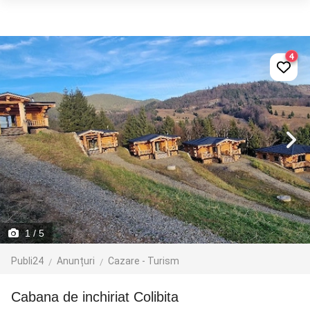
4
1
/ 5
Publi24
Anunțuri
Cazare - Turism
cabana de inchiriat Colibita