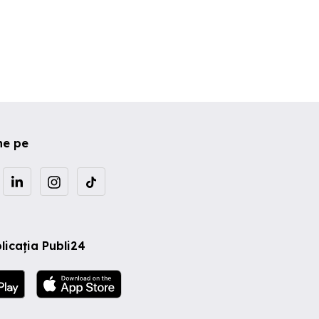
ne pe
licația Publi24