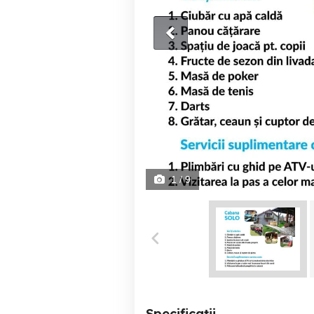
1
/ 9
Specificații