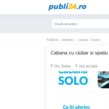
publi
24
.ro
Publi24
Anunțuri
Cazare - Turism
Cabana cu ciubar si spatiu
Cluj
,
Dretea
Vezi pe hartă