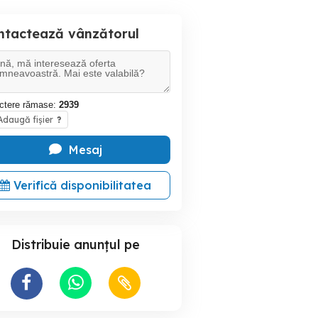
ntactează vânzătorul
ctere rămase:
2939
daugă fișier
?
Mesaj
Verifică disponibilitatea
Distribuie anunțul pe