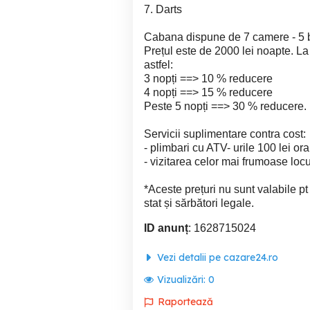
7. Darts
Cabana dispune de 7 camere - 5
Prețul este de 2000 lei noapte. La
astfel:
3 nopți ==> 10 % reducere
4 nopți ==> 15 % reducere
Peste 5 nopți ==> 30 % reducere.
Servicii suplimentare contra cost:
- plimbari cu ATV- urile 100 lei o
- vizitarea celor mai frumoase loc
*Aceste prețuri nu sunt valabile pt
stat și sărbători legale.
ID anunț
: 1628715024
Vezi detalii pe cazare24.ro
Vizualizări:
0
Raportează