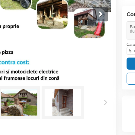
Co
Cara
A