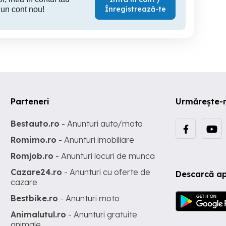
Înregistrează-te
 un cont nou!
Parteneri
Urmărește-
Bestauto.ro
- Anunturi auto/moto
Romimo.ro
- Anunturi imobiliare
Romjob.ro
- Anunturi locuri de munca
Cazare24.ro
- Anunturi cu oferte de
Descarcă ap
cazare
Bestbike.ro
- Anunturi moto
Animalutul.ro
- Anunturi gratuite
animale