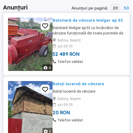
Anunțuri
20
50
Anunțuri pe pagină:
Balotieră de vânzare Welger ap 53
Balotieră Welger ap53 cu încărcător de
vânzare funcțională din toate punctele de
vedere,balotiera este toata pe pinioane și
Bahna, Neamt
planetare.
azi 09:39
52 489 RON
Telefon validat
4
Baloți lucernă de vânzare
Baloți lucernă de vânzare
Bahna, Neamt
azi 09:39
20 RON
Telefon validat
2