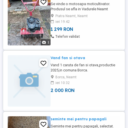
Se vinde o motosapa moticultivator.
Produsul se afla in Vadurele Neamt
,Alexandru cel Bun. Produs utilizat,
Piatra Neamt, Neamt
functional. Detalii la zero.sapte.53679660
ieri 19:42
whatsapp.
1 299 RON
Telefon validat
1
Vand fan si otava
Vand 1 caruta de fan si otava,productie
2025,in comuna Borca.
Borca, Neamt
ieri 10:32
2 000 RON
seminte mei pentru papagali
Seminte mei pentru papagali, selectat.