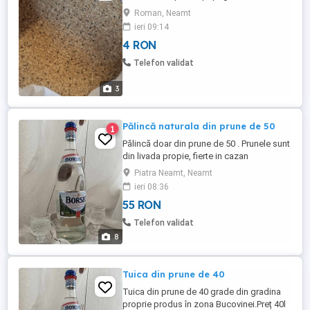
Roman, Neamt
ieri 09:14
4 RON
Telefon validat
3
Pălincă naturala din prune de 50
1
Pălincă doar din prune de 50 . Prunele sunt
din livada propie, fierte in cazan
profesional din cupru. Ambalajul este
Piatra Neamt, Neamt
inclus în preț. Preț 50lei litrul
ieri 08:36
55 RON
Telefon validat
8
Tuica din prune de 40
Tuica din prune de 40 grade din gradina
proprie produs în zona Bucovinei.Preț 40l