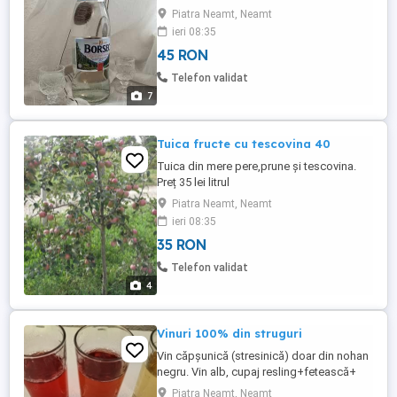
ei litrul.
Piatra Neamt, Neamt
ieri 08:35
45 RON
Telefon validat
7
Tuica fructe cu tescovina 40
Tuica din mere pere,prune și tescovina.
Preț 35 lei litrul
Piatra Neamt, Neamt
ieri 08:35
35 RON
Telefon validat
4
Vinuri 100% din struguri
Vin căpșunică (stresinică) doar din nohan
negru. Vin alb, cupaj resling+fetească+
10% altele. Vin roze, cupaj căpșunică+
Piatra Neamt, Neamt