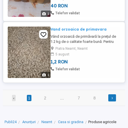
40 RON
Telefon validat
1
Vand orzoaica de primavara
Vând orzoaică de primăvară la prețul de
1.2 kg de o calitate foarte bună. Pentru
mai multe detalii mă puteți contacta!
Piatra Neamt, Neamt
5 august
1,2 RON
Telefon validat
1
›
‹
1
2
…
7
8
Publi24
Anunțuri
Neamt
Casa si gradina
Produse agricole