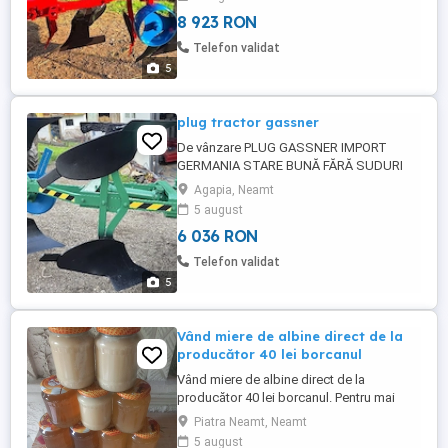
HIDRAULIC CU CILINDRU 2 FURTUNE NU
8 923 RON
NECESITĂ ÎNVESTIȚII GATA DE PUS LA
TREABĂ PE STOC ȘI ALTE MODELE PREȚ
Telefon validat
1700 TEL SAU
5
plug tractor gassner
De vânzare PLUG GASSNER IMPORT
GERMANIA STARE BUNĂ FĂRĂ SUDURI
REVERSARE USOARĂ LA RIDICAREA
Agapia, Neamt
TIRANȚILOR CORMANE BUNE CUȚITE
5 august
BUNE ROATĂ COPIERE GATA DE PUS ÎN
6 036 RON
BRAZDĂ PREȚ 1150 PE STOC ȘI ALTE
MODELE TEL
Telefon validat
5
Vând miere de albine direct de la
producător 40 lei borcanul
Vând miere de albine direct de la
producător 40 lei borcanul. Pentru mai
multe detalii ma puteti contacta!
Piatra Neamt, Neamt
5 august