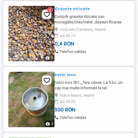
Graunte stricate
2
Cumpăr graunțe stricate sau
mucegăite,Grau tratat ,deșeuri floarea
soarelui și alte cereale .Cumpăr și cantități
Vadurele (Candesti), Neamt
mari.
azi 06:19
0,4 RON
Telefon validat
1
butoi inox
butoi inox 50 l ,,,fara canea .La 5 bc .un
cap mai multe informatii la tel
Piatra Neamt, Neamt
azi 00:09
300 RON
Telefon validat
3