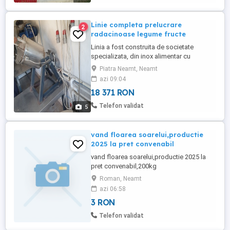
Linie completa prelucrare
2
radacinoase legume fructe
Linia a fost construita de societate
specializata, din inox alimentar cu
destinatia prelucrare imbuteliere
Piatra Neamt, Neamt
conservare radacinoase ( hrean) si
azi 09:04
contine urmatoarele utilaje : - masina
18 371 RON
curatat radacinoase - tocator radacinoase
-malaxor si imbuteliere in borcane de
Telefon validat
5
diverse marimi + masa lucru -
pasteurizator ...
vand floarea soarelui,productie
2025 la pret convenabil
vand floarea soarelui,productie 2025 la
pret convenabil,200kg
Roman, Neamt
azi 06:58
3 RON
Telefon validat