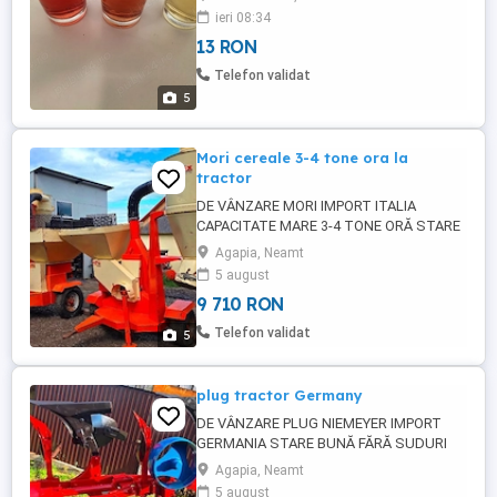
fetească+ resling. Sunt produse de mine,
ieri 08:34
că pt mine. Vinul este filtrat iar ambalajul
13 RON
este inclus în preț. Mai multe detalii in
privat.
Telefon validat
5
Mori cereale 3-4 tone ora la
tractor
DE VÂNZARE MORI IMPORT ITALIA
CAPACITATE MARE 3-4 TONE ORĂ STARE
ORIGINALĂ FĂRĂ PROBLEME 4 SITE
Agapia, Neamt
FIECARE FĂRĂ INVESTIȚII PRERUPĂTOR
5 august
PT PORUMB CU TOTUL LA PRIZA
9 710 RON
TRACTORULUI PREȚ 1850 BC TEL SAU pe
stoc 6 mori de la 550 la 1850
Telefon validat
5
plug tractor Germany
DE VÂNZARE PLUG NIEMEYER IMPORT
GERMANIA STARE BUNĂ FĂRĂ SUDURI
FĂRĂ UZURI CORMANE BUNE
Agapia, Neamt
ANTITRUPIȚE ROȚI REVERSIBIL
5 august