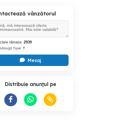
ntactează vânzătorul
ctere rămase:
2939
daugă fișier
?
Mesaj
Distribuie anunțul pe