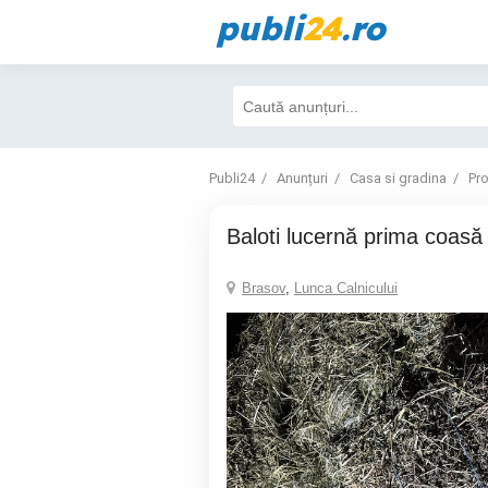
publi
24
.ro
Publi24
Anunțuri
Casa si gradina
Pr
Baloti lucernă prima coasă 
Brasov
,
Lunca Calnicului