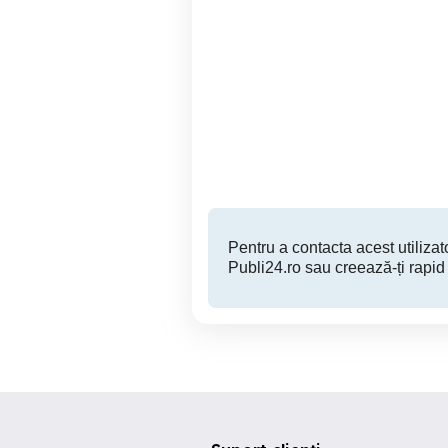
Baloti rotunzi fan lucerna
Vând baloți de lucernă a 3
Pesceana
80 RON
Pentru a contacta acest utilizato
Publi24.ro sau creează-ți rapid