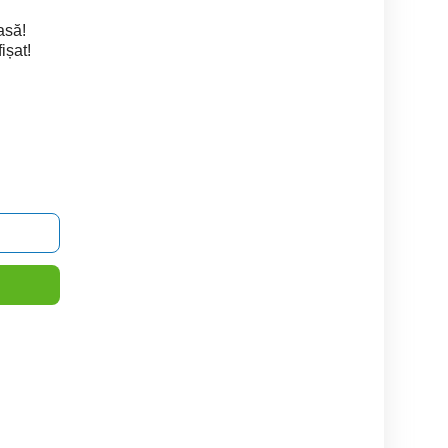
asă!
ișat!