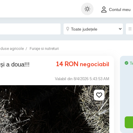
Contul meu
oduse agricole
Furaje si nutreturi
14
RON
negociabil
T
și a doua!!!
Valabil din 8/4/2026 5:43:53 AM