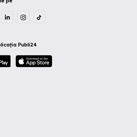
ne pe
licația Publi24