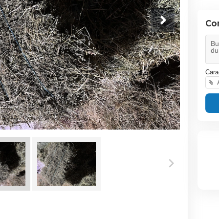
Co
Cara
A