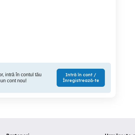
baloti de lucernă
Vand balo
a coasa.
Timisoara
Focsani
Lunc
350 RON
10 RON
1
r, intră în contul tău
Intră în cont /
Înregistrează-te
 un cont nou!