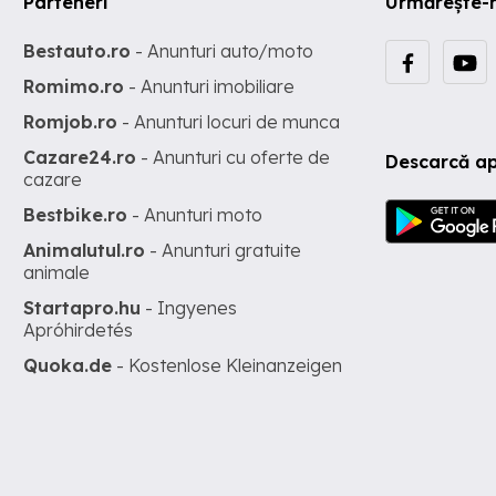
Parteneri
Urmărește-
Bestauto.ro
- Anunturi auto/moto
Romimo.ro
- Anunturi imobiliare
Romjob.ro
- Anunturi locuri de munca
Cazare24.ro
- Anunturi cu oferte de
Descarcă ap
cazare
Bestbike.ro
- Anunturi moto
Animalutul.ro
- Anunturi gratuite
animale
Startapro.hu
- Ingyenes
Apróhirdetés
Quoka.de
- Kostenlose Kleinanzeigen