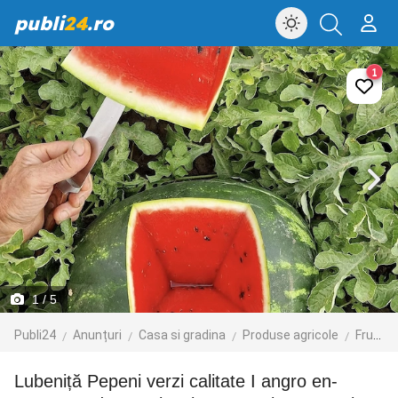
publi
24
.ro
1
1
/ 5
Publi24
Anunțuri
Casa si gradina
Produse agricole
Fructe si legume
Lubeniță Pepeni verzi calitate I angro en-