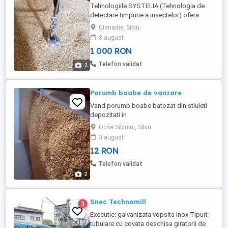
Tehnologiile SYSTELIA (Tehnologia de
detectare timpurie a insectelor) ofera
echipamente industriale pentru depistarea
Cisnadie, Sibiu
precoce (larve si adulti) a daunatorilor in
3 august
stocurile de cereale si leguminoase.
1 000 RON
Infestarea cu insecte a silozurilor cu
cereale inseamna pierderi insemnate si
Telefon validat
2
distrugerea cantitatii de ...
Porumb boabe de vanzare
Vand porumb boabe batozat din stiuleti
depozitati in
coser.Uscat,curat,calitate.Pret 1,2 lei
Ocna Sibiului, Sibiu
kg.Vand si orz .
3 august
12 RON
Telefon validat
2
Snec Technomill
3
Executie: galvanizata vopsita inox Tipuri:
tubulare cu covata deschisa giratorii de