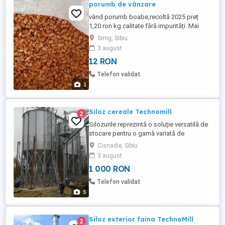
porumb de vânzare
vând porumb boabe,recoltă 2025 preț
1,20 ron kg.calitate fără impurități. Mai
multe detali-n privat.
Smig, Sibiu
3 august
12 RON
Telefon validat
1
Siloz cereale Technomill
2
Silozurile reprezintă o soluție versatilă de
stocare pentru o gamă variată de
produse, fie ele alimentare sau
Cisnadie, Sibiu
nealimentare, în funcție de nevoile și
3 august
cerințele specifice ale utilizatorilor. Aceste
1 000 RON
structuri pot fi utilizate pentru depozitarea
unor produse precum cereale, făină sau
Telefon validat
ciment. Indiferent ...
5
Siloz exterior faina TechnoMill
2