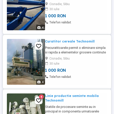
maturare snecuri tubulare mobile snecuri
Cisnadie, Sibiu
mobile incarcare siloz snecuri tubulare
30 iulie
actionate hidraulic pentru descarcare
1 000 RON
remorci
Telefon validat
4
Curatitor cereale Technomill
Precuratitoarele permit o eliminare simpla
si rapida a elementelor grosiere continute
in grane. Curatitoarele se pot folosi in
Cisnadie, Sibiu
orice context (inainte de incarcare in siloz,
30 iulie
inainte de livrare, inainte de uscare, dupa
1 000 RON
uscare) sau pentru a alcatui linii de
procesare de seminte.
Telefon validat
4
Linie productie seminte mobila
4
Technomill
Statiile de procesare seminte au in
principal in componenta urmatoarele