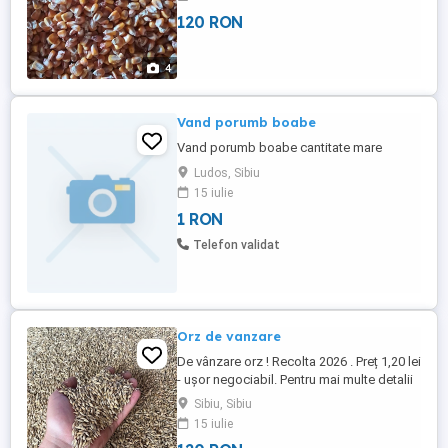
120 RON
4
Vand porumb boabe
Vand porumb boabe cantitate mare
Ludos, Sibiu
15 iulie
1 RON
Telefon validat
Orz de vanzare
De vânzare orz ! Recolta 2026 . Preț 1,20 lei
- ușor negociabil. Pentru mai multe detalii
vă aștept la numărul de telefon 0 7 5 5 2 8
Sibiu, Sibiu
8 7 7 5 SAU 0 7 8 7 3 8 5 2 9 1 . Locație :
15 iulie
Slimnic , județul Sibiu .