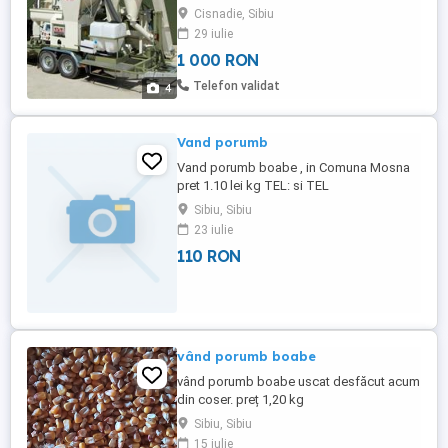
echipamente: Echipament de alimentare
Cisnadie, Sibiu
selector Snec special cu turatie redusa
29 iulie
Elevator cu cupe Selector de seminte
1 000 RON
rotativ cu 3-4-5 site Echipament colectare
seminte conforme de sub selector si
Telefon validat
4
transfer in masina de tratat Masina ...
Vand porumb
Vand porumb boabe , in Comuna Mosna
pret 1.10 lei kg TEL: si TEL
Sibiu, Sibiu
23 iulie
110 RON
vând porumb boabe
vând porumb boabe uscat desfăcut acum
din coser. preț 1,20 kg
Sibiu, Sibiu
15 iulie