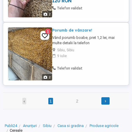
120 RON
Telefon validat
2
Porumb de vânzare!
1
Vând porumb boabe, pret 1,2 lei, mai
multe detalii la telefon
Sibiu, Sibiu
9 iulie
Telefon validat
2
›
‹
1
2
Publi24
Anunțuri
Sibiu
Casa si gradina
Produse agricole
Cereale