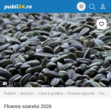
publi
24
.ro
1
/ 1
Publi24
Anunțuri
Casa si gradina
Produse agricole
Cereale
Floarea soarelui 2026