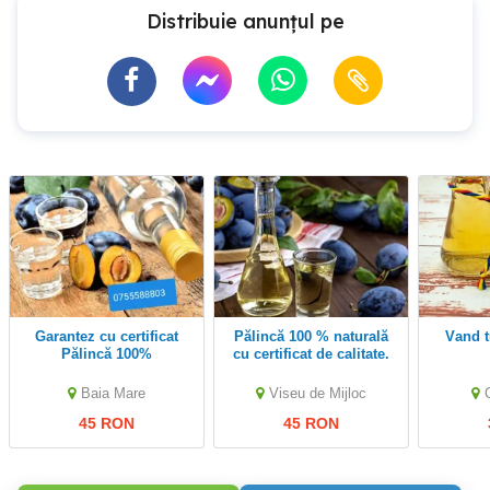
Distribuie anunțul pe
Garantez cu certificat
Pălincă 100 % naturală
Vand 
Pălincă 100%
cu certificat de calitate.
naturală,Lucrez in toată
țara!
Baia Mare
Viseu de Mijloc
45 RON
45 RON