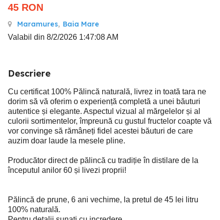
45
RON
Maramures
,
Baia Mare
Valabil din 8/2/2026 1:47:08 AM
Descriere
Cu certificat 100% Pălincă naturală, livrez in toată tara ne
dorim să vă oferim o experiență completă a unei băuturi
autentice și elegante. Aspectul vizual al mărgelelor și al
culorii sortimentelor, împreună cu gustul fructelor coapte vă
vor convinge să rămâneți fidel acestei băuturi de care
auzim doar laude la mesele pline.
Producător direct de pălincă cu tradiție în distilare de la
începutul anilor 60 și livezi proprii!
Pălincă de prune, 6 ani vechime, la pretul de 45 lei litru
100% naturală.
Pentru detalii sunați cu incredere.