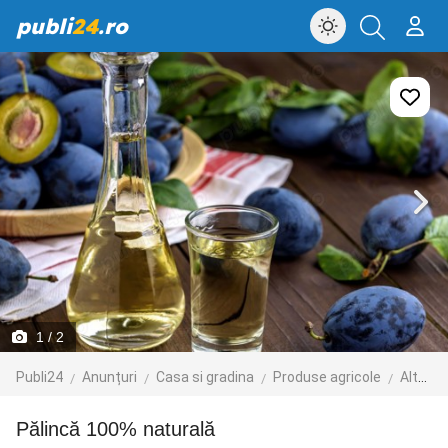
publi
24
.ro
1
/ 2
Publi24
Anunțuri
Casa si gradina
Produse agricole
Alte produse
Pălincă 100% naturală