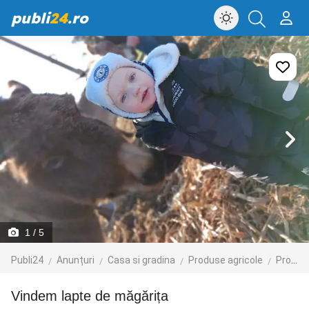
publi
24
.ro
1
/ 5
Publi24
Anunțuri
Casa si gradina
Produse agricole
Produse agroalimentare
vindem lapte de măgărița