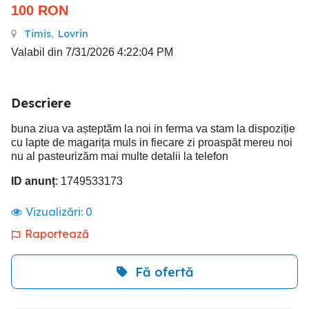
100
RON
Timis
,
Lovrin
Valabil din 7/31/2026 4:22:04 PM
Descriere
buna ziua va așteptăm la noi in ferma va stam la dispoziție
cu lapte de magarița muls in fiecare zi proaspăt mereu noi
nu al pasteurizăm mai multe detalii la telefon
ID anunț
: 1749533173
Vizualizări:
0
Raportează
Fă ofertă