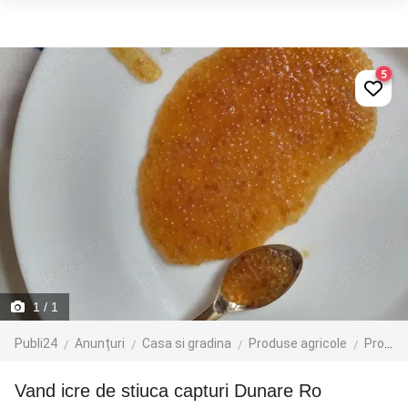
5
1
/ 1
Publi24
Anunțuri
Casa si gradina
Produse agricole
Produse agroalimentare
Vand icre de stiuca capturi Dunare Ro