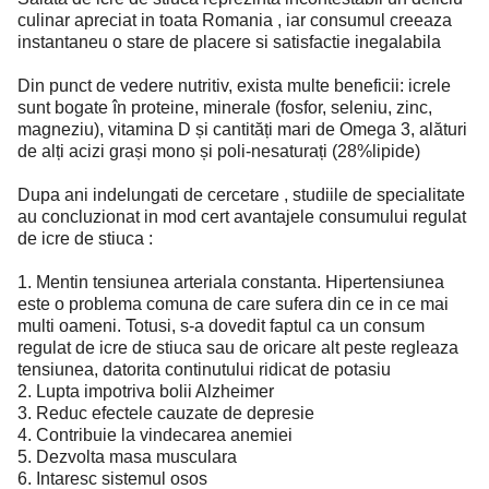
culinar apreciat in toata Romania , iar consumul creeaza
instantaneu o stare de placere si satisfactie inegalabila
Din punct de vedere nutritiv, exista multe beneficii: icrele
sunt bogate în proteine, minerale (fosfor, seleniu, zinc,
magneziu), vitamina D și cantități mari de Omega 3, alături
de alți acizi grași mono și poli-nesaturați (28%lipide)
Dupa ani indelungati de cercetare , studiile de specialitate
au concluzionat in mod cert avantajele consumului regulat
de icre de stiuca :
1. Mentin tensiunea arteriala constanta. Hipertensiunea
este o problema comuna de care sufera din ce in ce mai
multi oameni. Totusi, s-a dovedit faptul ca un consum
regulat de icre de stiuca sau de oricare alt peste regleaza
tensiunea, datorita continutului ridicat de potasiu
2. Lupta impotriva bolii Alzheimer
3. Reduc efectele cauzate de depresie
4. Contribuie la vindecarea anemiei
5. Dezvolta masa musculara
6. Intaresc sistemul osos