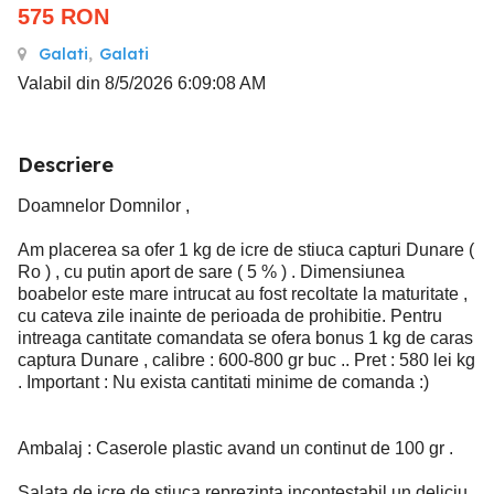
575
RON
Galati
,
Galati
Valabil din 8/5/2026 6:09:08 AM
Descriere
Doamnelor Domnilor ,
Am placerea sa ofer 1 kg de icre de stiuca capturi Dunare (
Ro ) , cu putin aport de sare ( 5 % ) . Dimensiunea
boabelor este mare intrucat au fost recoltate la maturitate ,
cu cateva zile inainte de perioada de prohibitie. Pentru
intreaga cantitate comandata se ofera bonus 1 kg de caras
captura Dunare , calibre : 600-800 gr buc .. Pret : 580 lei kg
. Important : Nu exista cantitati minime de comanda :)
Ambalaj : Caserole plastic avand un continut de 100 gr .
Salata de icre de stiuca reprezinta incontestabil un deliciu