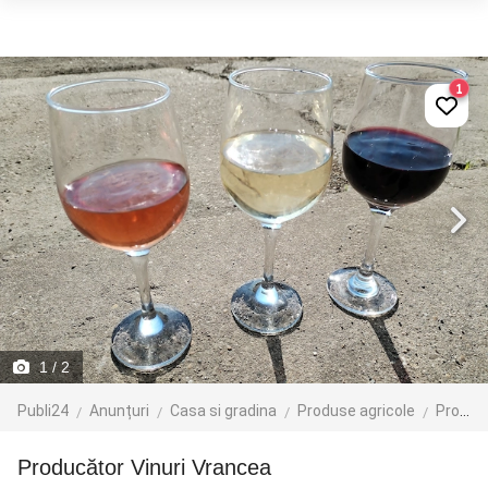
1
1
/ 2
Publi24
Anunțuri
Casa si gradina
Produse agricole
Produse agroalimentare
Producător Vinuri Vrancea