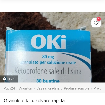
1
1
/ 1
Publi24
Anunțuri
Casa si gradina
Produse agricole
Produse agroalimentare
Granule o.k.i dizolvare rapida