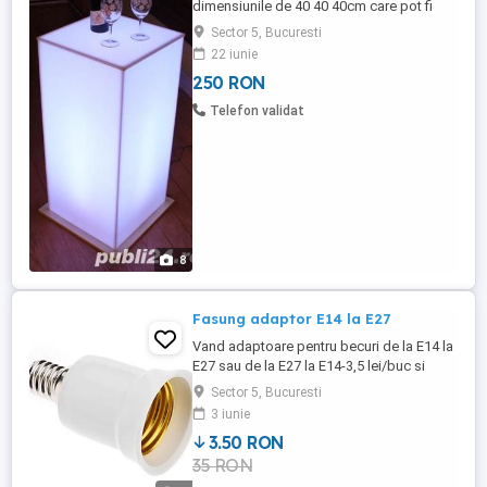
dimensiunile de 40 40 40cm care pot fi
folosite ca masute de bar sau prezentare
Sector 5, Bucuresti
bauturi ori mancare la bufetul suedez,
22 iunie
mese led de cocktail de 110x40x40cm,
250 RON
frapiere led, baruri led, bufet led, veioze
led si alte produse led - ghirlande, banda
Telefon validat
led digitala, furtun luminos ...
8
Fasung adaptor E14 la E27
Vand adaptoare pentru becuri de la E14 la
E27 sau de la E27 la E14-3,5 lei/buc si
becuri cu filament de 15w lumina alba
Sector 5, Bucuresti
calda 3,5 lei/buc sau becuri cu filament
3 iunie
colorate de 25w albastre, rosii, verzi sau
3.50 RON
galbene - 6,5 lei/buc.Detalii la telefon
35 RON
0722705673