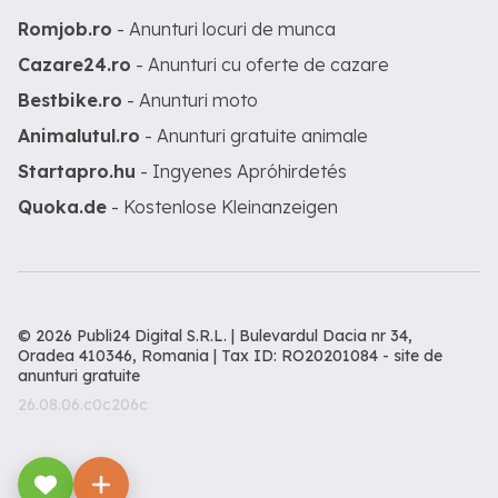
Romjob.ro
- Anunturi locuri de munca
Cazare24.ro
- Anunturi cu oferte de cazare
Bestbike.ro
- Anunturi moto
Animalutul.ro
- Anunturi gratuite animale
Startapro.hu
- Ingyenes Apróhirdetés
Quoka.de
- Kostenlose Kleinanzeigen
© 2026 Publi24 Digital S.R.L. | Bulevardul Dacia nr 34,
Oradea 410346, Romania | Tax ID: RO20201084 -
site de
anunturi gratuite
26.08.06.c0c206c