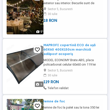
exterior sau interior. Becurile sunt de
putere mica si pot fi montati pana la 100m
Sector 5, Bucuresti
liniari pe o singura priza. Pretul afisat este
30 iulie
pe metru liniar. Detalii la telefon
18 RON
0722705673.
2
MAPROFI copertină ECO de ușă
60X60 400X150cm marchiză
adăpost acoperiș
MODEL ECONOMY Brate ABS, placa
policarbonat celular 60x60 cm 119 lei
80x60 cm 139 lei 100x60 cm 159 lei 120x60
Sector 5, Bucuresti
cm 179 lei 150x60 cm 199 lei 200x60 cm
30 iulie
239 lei 120x80 cm 219 lei 150x80 cm 239
119 RON
lei 200x80 cm 329 lei 240x80 cm 359 lei
5
300x80 cm 449 lei 360x80 cm 509 lei
Telefon validat
400x80 cm ...
lemne de foc
lemne de foc la palet sau la tona 350 lei