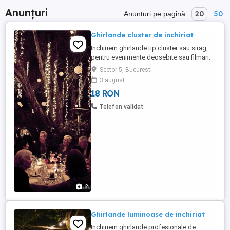
Anunțuri
20
50
Anunțuri pe pagină:
Ghirlande cluster de inchiriat
Inchiriem ghirlande tip cluster sau sirag,
pentru evenimente deosebite sau filmari.
Se pot folosi atarnate sau se pot pune in
Sector 5, Bucuresti
jurul copacilor, tufisurilor, in gradina, pe
3 august
bancute, etc. Pretul este pe metru liniar.
18 RON
Detalii si rezervari la telefon 0722705673
Telefon validat
2
Ghirlande luminoase de inchiriat
Inchiriem ghirlande profesionale de