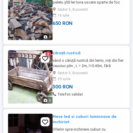
paletu y50 lei tona uscate sparte de foc
Sector 5, Bucuresti
16 iulie
650 RON
5
căruță rustică
2
vând o căruță rustică din lemn, roți din fier
cauciuc plin , L = 2m, l=0.45m, fără
îmbunătățiri exact cum am adus o de la
Sector 5, Bucuresti
munte, necesită o recondiționare, lăcuire,
29 iunie
nu asigur transport, pretabil ptr decor sau
300 RON
ajutor în grădină , preț 300 lei
Telefon validat
5
Mese led si cuburi luminoase de
inchiriat
Oferim spre inchiriere cuburi cu