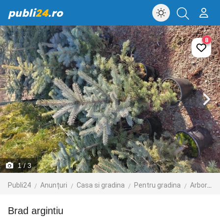
publi
24
.ro
8
1
/ 3
Publi24
Anunțuri
Casa si gradina
Pentru gradina
Arbori si arbusti
Brad argintiu