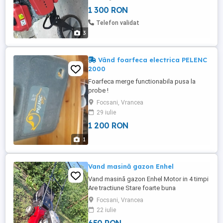
1 300 RON
Telefon validat
3
Vând foarfeca electrica PELENC
2000
Foarfeca merge functionabila pusa la
probe !
Focsani, Vrancea
29 iulie
1 200 RON
1
Vand masină gazon Enhel
Vand masină gazon Enhel Motor in 4 timpi
Are tractiune Stare foarte buna
de.funcționare
Focsani, Vrancea
22 iulie