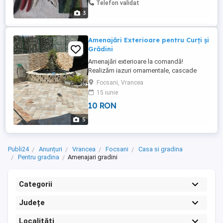
Telefon validat
3
Amenajări Exterioare pentru Curți și
Grădini
Amenajări exterioare la comandă!
Realizăm iazuri ornamentale, cascade
decorative, fântâni arteziene, pavaje și
Focsani, Vrancea
amenajări pentru curți și grădini. De la idee
15 iunie
și construcție până la finisajele finale,
10 RON
transformăm orice spațiu într-un loc de
relaxare și frumusețe. Iazuri și cascade
5
ornamentale Placări ...
Publi24
Anunțuri
Vrancea
Focsani
Casa si gradina
Pentru gradina
Amenajari gradini
Categorii
Județe
Localități