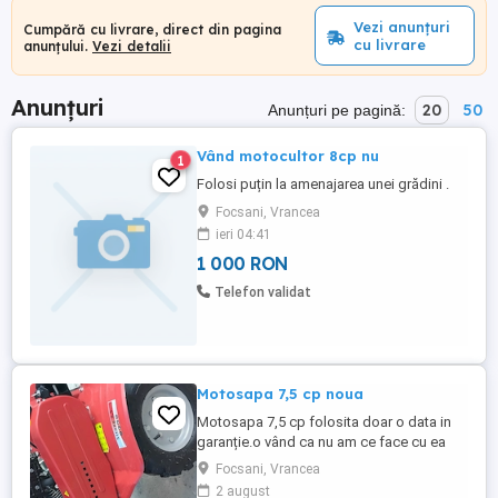
Vezi anunțuri
Cumpără cu livrare, direct din pagina
cu livrare
anunțului.
Vezi detalii
Anunțuri
20
50
Anunțuri pe pagină:
Vând motocultor 8cp nu
1
Folosi puțin la amenajarea unei grădini .
Focsani, Vrancea
ieri 04:41
1 000 RON
Telefon validat
Motosapa 7,5 cp noua
Motosapa 7,5 cp folosita doar o data in
garanție.o vând ca nu am ce face cu ea
Focsani, Vrancea
2 august