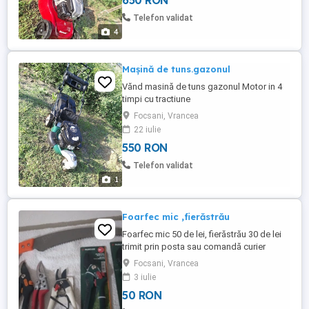
650 RON
Telefon validat
4
Mașină de tuns.gazonul
Vănd masină de tuns gazonul Motor in 4
timpi cu tractiune
Focsani, Vrancea
22 iulie
550 RON
Telefon validat
1
Foarfec mic ,fierăstrău
Foarfec mic 50 de lei, fierăstrău 30 de lei
trimit prin posta sau comandă curier
Focsani, Vrancea
3 iulie
50 RON