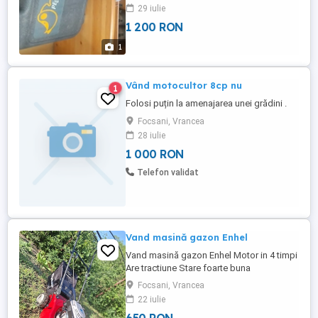
29 iulie
1 200 RON
1
Vând motocultor 8cp nu
1
Folosi puțin la amenajarea unei grădini .
Focsani, Vrancea
28 iulie
1 000 RON
Telefon validat
Vand masină gazon Enhel
Vand masină gazon Enhel Motor in 4 timpi
Are tractiune Stare foarte buna
de.funcționare
Focsani, Vrancea
22 iulie