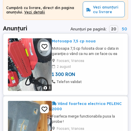
Vezi anunțuri
Cumpără cu livrare, direct din pagina
cu livrare
anunțului.
Vezi detalii
Anunțuri
20
50
Anunțuri pe pagină:
Motosapa 7,5 cp noua
Motosapa 7,5 cp folosita doar o data in
garanție.o vând ca nu am ce face cu ea
Focsani, Vrancea
2 august
1 300 RON
Telefon validat
3
Vând foarfeca electrica PELENC
2000
Foarfeca merge functionabila pusa la
probe !
Focsani, Vrancea