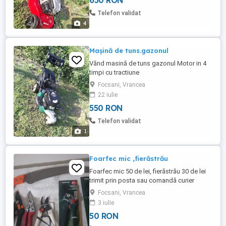
650 RON
Telefon validat
4
Mașină de tuns.gazonul
Vănd masină de tuns gazonul Motor in 4
timpi cu tractiune
Focsani, Vrancea
22 iulie
550 RON
Telefon validat
1
Foarfec mic ,fierăstrău
Foarfec mic 50 de lei, fierăstrău 30 de lei
trimit prin posta sau comandă curier
Focsani, Vrancea
3 iulie
50 RON