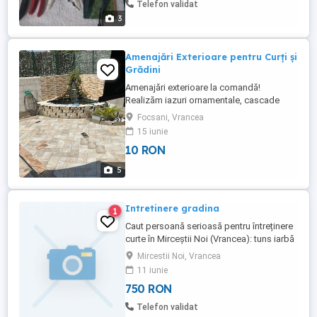
Telefon validat
3
Amenajări Exterioare pentru Curți și
Grădini
Amenajări exterioare la comandă!
Realizăm iazuri ornamentale, cascade
decorative, fântâni arteziene, pavaje și
Focsani, Vrancea
amenajări pentru curți și grădini. De la idee
15 iunie
și construcție până la finisajele finale,
10 RON
transformăm orice spațiu într-un loc de
relaxare și frumusețe. Iazuri și cascade
5
ornamentale Placări ...
Intretinere gradina
1
Caut persoană serioasă pentru întreținere
curte în Mirceștii Noi (Vrancea): tuns iarbă
săptămânal, strâns și evacuat iarba,
Mircestii Noi, Vrancea
toaletat plante ornamentale o data pe
11 iunie
lună, tratament plante si gazon și
750 RON
verificare sistem de udare cand este
necesar. Colaborare constantă, plătită.
Telefon validat
Rog recomandări sau mesaj