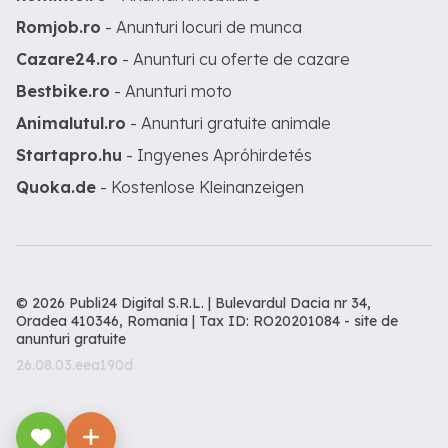
Romjob.ro
- Anunturi locuri de munca
Cazare24.ro
- Anunturi cu oferte de cazare
Bestbike.ro
- Anunturi moto
Animalutul.ro
- Anunturi gratuite animale
Startapro.hu
- Ingyenes Apróhirdetés
Quoka.de
- Kostenlose Kleinanzeigen
© 2026 Publi24 Digital S.R.L. | Bulevardul Dacia nr 34,
Oradea 410346, Romania | Tax ID: RO20201084 -
site de
anunturi gratuite
26.08.03.eea190d