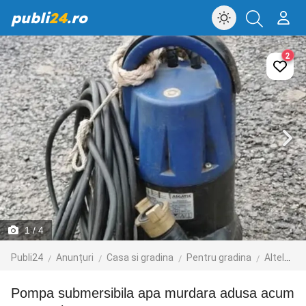
publi
24
.ro
2
1
/ 4
Publi24
Anunțuri
Casa si gradina
Pentru gradina
Altele pentru gradina
Pompa submersibila apa murdara adusa acum