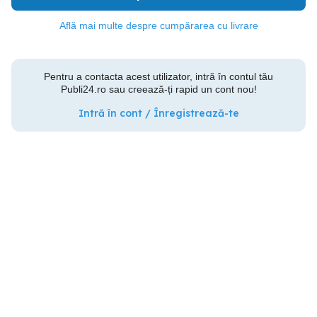
Află mai multe despre cumpărarea cu livrare
Pentru a contacta acest utilizator, intră în contul tău
Publi24.ro sau creează-ți rapid un cont nou!
Intră în cont / Înregistrează-te