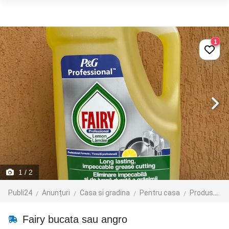
1
1
/ 2
Publi24
Anunțuri
Casa si gradina
Pentru casa
Produse curatenie
Fairy bucata sau angro