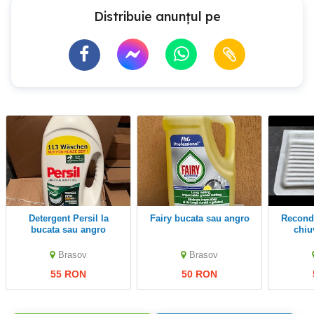
Distribuie anunțul pe
Detergent Persil la
Fairy bucata sau angro
reconditionez emailez
bucata sau angro
chiu
Brasov
Brasov
55 RON
50 RON