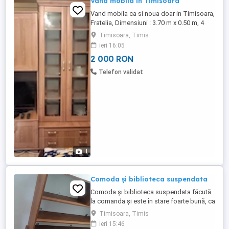
Vand mobila in Timisoara
Vand mobila ca si noua doar in Timisoara,
Fratelia, Dimensiuni : 3.70 m x 0.50 m, 4
corpuri și jumatate , fiecare corp are 90
Timisoara, Timis
cm, respectiv jumătatea 45 cm. Pret 2000
ieri 16:05
Ron negociabil. Astept oferte si aici pe
2 000 RON
mesaje.
Telefon validat
1
Comoda și biblioteca suspendata
Comoda și biblioteca suspendata făcută
la comanda și este în stare foarte bună, ca
nouă se poate ridica din zona lipovei este
Timisoara, Timis
la casă Comoda are două sertare și două
ieri 15:46
uși și este foarte puțin folosit