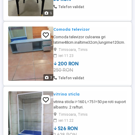
Telefon validat
1
Comoda televizor
Comoda televizor culoarea gri
latime48cm.inaltime32cm,lungime120cm.
Timisoara, Timis
ieri 11:23
200 RON
250 RON
3
Telefon validat
vitrina sticla
vitrina sticla i=160 L=75 l=50 pe roti suport
albastru .2 rafturi.
Timisoara, Timis
ieri 11:22
526 RON
2,628 RON