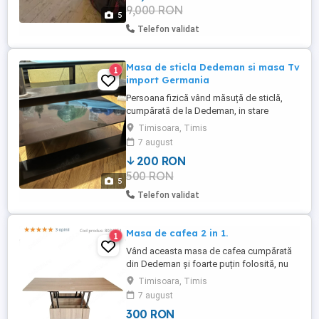
9,000 RON
5
Telefon validat
Masa de sticla Dedeman si masa Tv
1
import Germania
Persoana fizică vând măsuță de sticlă,
cumpărată de la Dedeman, in stare
perfectă aproape nouă, dimensiune mare,
Timisoara, Timis
lungime 110 cm, lățimea 70 cm, înălțime
7 august
42 cm și măsuță Tv import Germania, din
200 RON
lemn cu blat gros de sticlă de 10 mm,
500 RON
dimensiuni: lungime 110 cm, lățimea 60
5
cm, înălțime 30 cm. Preț 200 lei ...
Telefon validat
Masa de cafea 2 in 1.
1
Vând aceasta masa de cafea cumpărată
din Dedeman și foarte puțin folosită, nu
asigur transport.
Timisoara, Timis
7 august
300 RON