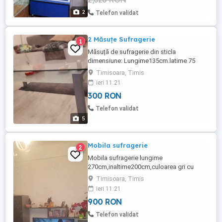
2
Telefon validat
2 Măsuțe Sufragerie
1
Măsuță de sufragerie din sticla
dimensiune: Lungime135cm.latime 75
,înălțime 50.pret 500lei si una măsuță 90
Timisoara, Timis
90inaltime 38 cm. pret 300 lei.
ieri 11:21
300 RON
Telefon validat
5
Mobila sufragerie
2
Mobila sufragerie lungime
270cm,inaltime200cm,culoarea gri cu
vitrina luminata.
Timisoara, Timis
ieri 11:21
900 RON
Telefon validat