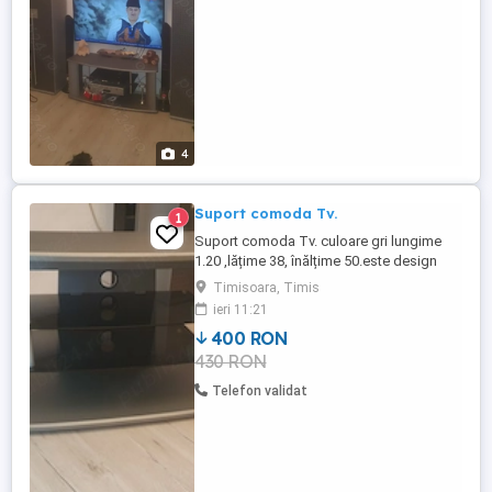
4
Suport comoda Tv.
1
Suport comoda Tv. culoare gri lungime
1.20 ,lățime 38, înălțime 50.este design
curbat cu rafturi de sticla neagra
Timisoara, Timis
securizata ,colturi rotunjite.
ieri 11:21
400 RON
430 RON
Telefon validat