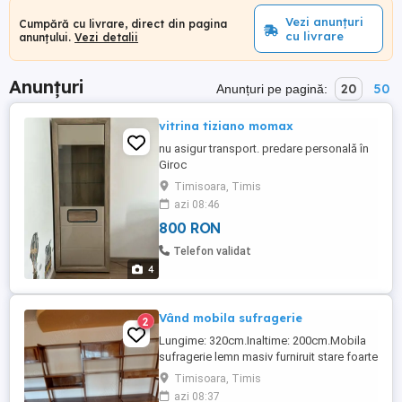
Vezi anunțuri
Cumpără cu livrare, direct din pagina
cu livrare
anunțului.
Vezi detalii
Anunțuri
20
50
Anunțuri pe pagină:
vitrina tiziano momax
nu asigur transport. predare personală în
Giroc
Timisoara, Timis
azi 08:46
800 RON
Telefon validat
4
Vând mobila sufragerie
2
Lungime: 320cm.Inaltime: 200cm.Mobila
sufragerie lemn masiv furniruit stare foarte
bună formata din 4 corpuri.
Timisoara, Timis
azi 08:37