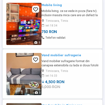
Mobila living
Mobila living. ce se vede in poza (fara tv).
inclusiv masuta mica care are un defect la
un picior. pedare personala in Timisoara.
Timisoara, Timis
ieri 18:34
750 RON
Telefon validat
5
Vand mobilier sufragerie
Vand mobilier sufragerie format din
canapea extensibila cu lada si doua fotolii
plus un taburet. Bonus: masuta cu blat din
Timisoara, Timis
sticla. Pret negociabil. Pt. informatii lasati
ieri 16:33
un numar de telefon!
4,500 RON
5,000 RON
3