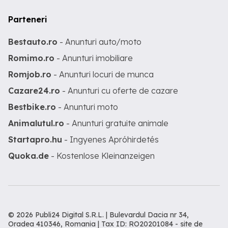
Parteneri
Bestauto.ro
- Anunturi auto/moto
Romimo.ro
- Anunturi imobiliare
Romjob.ro
- Anunturi locuri de munca
Cazare24.ro
- Anunturi cu oferte de cazare
Bestbike.ro
- Anunturi moto
Animalutul.ro
- Anunturi gratuite animale
Startapro.hu
- Ingyenes Apróhirdetés
Quoka.de
- Kostenlose Kleinanzeigen
© 2026 Publi24 Digital S.R.L. | Bulevardul Dacia nr 34,
Oradea 410346, Romania | Tax ID: RO20201084 -
site de