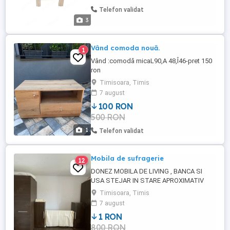
Telefon validat
3
Vând comoda nouă.
1
Vând :comodă micaL90,A 48,Î46-pret 150
ron
Timisoara, Timis
7 august
100 RON
500 RON
1
Telefon validat
Mobila de sufragerie
12
DONEZ MOBILA DE LIVING , BANCA SI
USA STEJAR IN STARE APROXIMATIV
BUNA! NU ASIGUR CARAT DE LA ETAJUL
Timisoara, Timis
4 SI NICI TRANSPORT! DUPA ORA 18 SE
7 august
VA RIDICA!
1 RON
800 RON