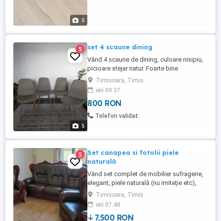
5
set 4 scaune dining
5
Vând 4 scaune de dining, culoare nisipiu,
picioare stejar natur. Foarte bine
întreținute, fără defecte, stabile și
Timisoara, Timis
confortabile. Design modern Puțin
ieri 09:37
folosite Preț: 800 lei setul Se vând doar la
800 RON
set
Telefon validat
5
Set canapea si fotolii piele
5
naturală
Vând set complet de mobilier sufragerie,
elegant, piele naturală (nu imitație etc),
complet recondiționat, in stare perfectă.
Timisoara, Timis
Canapeaua are 210x90x110 iar fotoliile
ieri 07:48
100x90x110.
7,500 RON