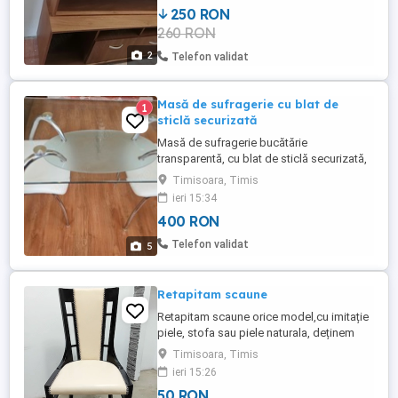
250 RON
260 RON
2
Telefon validat
Masă de sufragerie cu blat de
1
sticlă securizată
Masă de sufragerie bucătărie
transparentă, cu blat de sticlă securizată,
picioare de inox. Stare : perfectă Material :
Timisoara, Timis
sticlă securizată și inox Dimensiuni :
ieri 15:34
Lungime : 120 cm Lățime : 70 cm Înălțime :
400 RON
72 cm
Telefon validat
5
Retapitam scaune
Retapitam scaune orice model,cu imitație
piele, stofa sau piele naturala, deținem
minstre de materiale,lucram în domeniul
Timisoara, Timis
tapițeriei de peste 30 de ani,oferim cea
ieri 15:26
mai buna calitate.Lucram oe baza de
50 RON
programare.