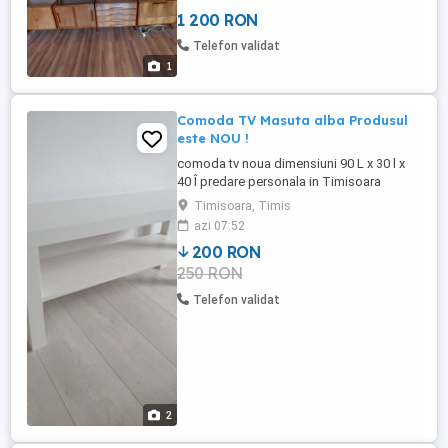
1 200 RON
Telefon validat
1
Comoda TV Masuta alba Produsul
este NOU !
comoda tv noua dimensiuni 90 L x 30 l x
40 Î predare personala in Timisoara
produsul este NOU poze reale
Timisoara, Timis
azi 07:52
200 RON
250 RON
Telefon validat
2