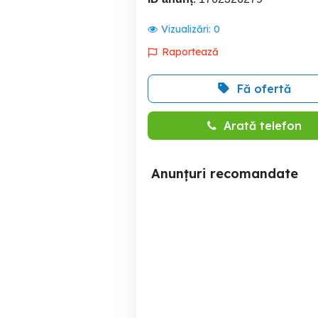
Vizualizări:
0
Raportează
Fă ofertă
Arată telefon
Anunțuri recomandate
Vand mobilier relativ nou
S