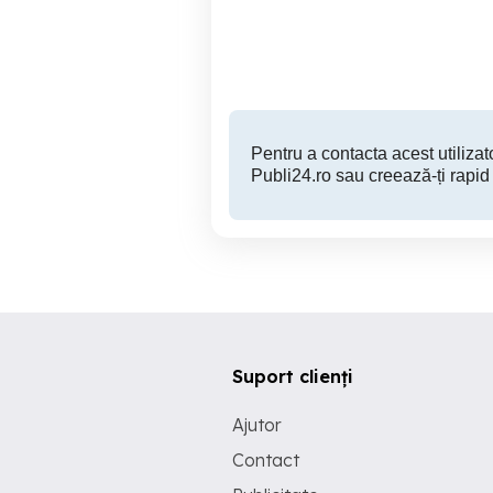
Piatra Neamt
1 EUR
Pentru a contacta acest utilizato
Publi24.ro sau creează-ți rapid
Suport clienți
Ajutor
Contact