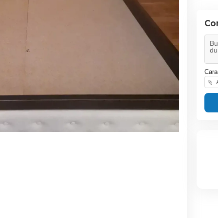
Co
Cara
A