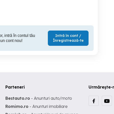
Tulcea
Sector 5
S
1,300 RON
400 RON
2,
r, intră în contul tău
Intră în cont /
Înregistrează-te
 un cont nou!
Parteneri
Urmărește-
Bestauto.ro
- Anunturi auto/moto
Romimo.ro
- Anunturi imobiliare