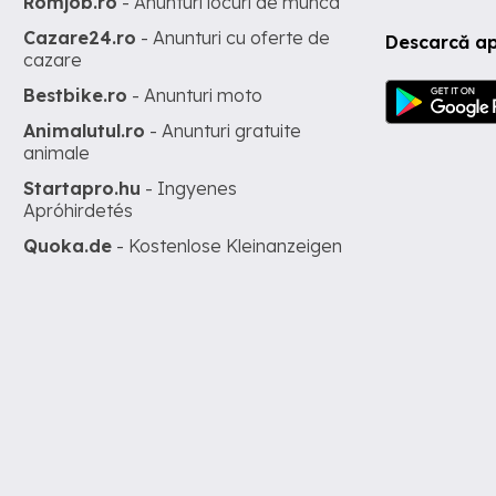
Romjob.ro
- Anunturi locuri de munca
Cazare24.ro
- Anunturi cu oferte de
Descarcă ap
cazare
Bestbike.ro
- Anunturi moto
Animalutul.ro
- Anunturi gratuite
animale
Startapro.hu
- Ingyenes
Apróhirdetés
Quoka.de
- Kostenlose Kleinanzeigen