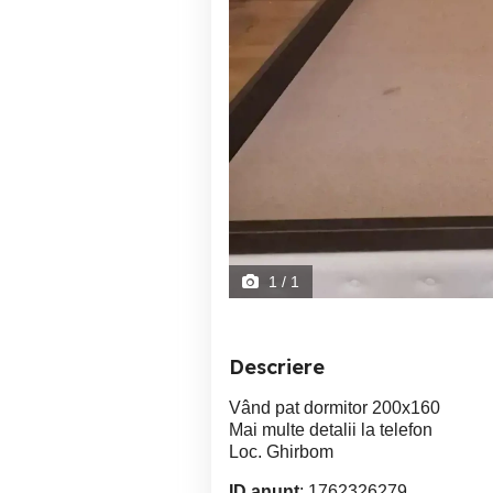
1
/ 1
Descriere
Vând pat dormitor 200x160
Mai multe detalii la telefon
Loc. Ghirbom
ID anunț
: 1762326279