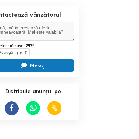
ntactează vânzătorul
ctere rămase:
2939
daugă fișier
?
Mesaj
Distribuie anunțul pe