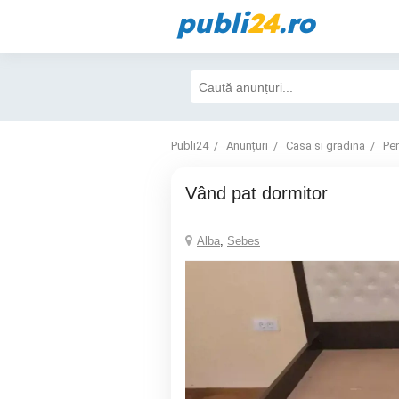
publi
24
.ro
Publi24
Anunțuri
Casa si gradina
Pe
Vând pat dormitor
Alba
,
Sebes